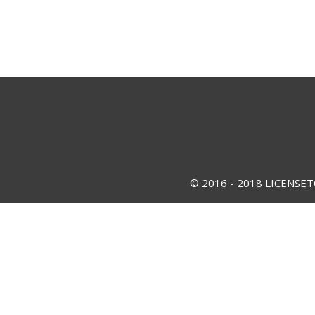
© 2016 - 2018 LICENSE