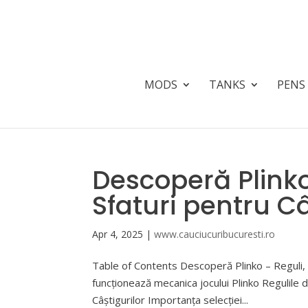
MODS
TANKS
PENS
Descoperă Plinko 
Sfaturi pentru Câ
Apr 4, 2025
|
www.cauciucuribucuresti.ro
Table of Contents Descoperă Plinko – Reguli, S
funcționează mecanica jocului Plinko Regulile 
Câștigurilor Importanța selecției...