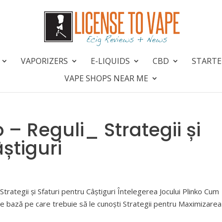
VAPORIZERS
E-LIQUIDS
CBD
STARTE
VAPE SHOPS NEAR ME
– Reguli_ Strategii și
știguri
trategii și Sfaturi pentru Câștiguri Întelegerea Jocului Plinko Cum
de bază pe care trebuie să le cunoști Strategii pentru Maximizarea