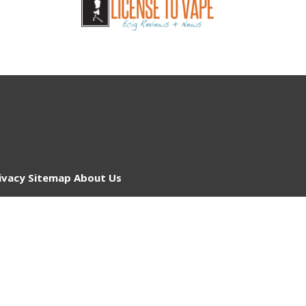
ivacy
Sitemap
About Us