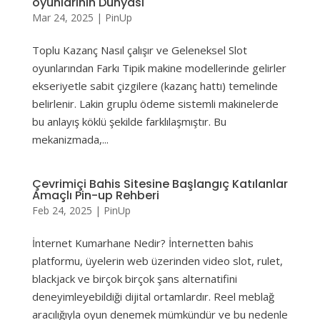
oyunlarının Dünyası
Mar 24, 2025
|
PinUp
Toplu Kazanç Nasıl çalışır ve Geleneksel Slot
oyunlarından Farkı Tipik makine modellerinde gelirler
ekseriyetle sabit çizgilere (kazanç hattı) temelinde
belirlenir. Lakin gruplu ödeme sistemli makinelerde
bu anlayış köklü şekilde farklılaşmıştır. Bu
mekanizmada,...
Çevrimiçi Bahis Sitesine Başlangıç Katılanlar
Amaçlı Pin-up Rehberi
Feb 24, 2025
|
PinUp
İnternet Kumarhane Nedir? İnternetten bahis
platformu, üyelerin web üzerinden video slot, rulet,
blackjack ve birçok birçok şans alternatifini
deneyimleyebildiği dijital ortamlardır. Reel meblağ
aracılığıyla oyun denemek mümkündür ve bu nedenle