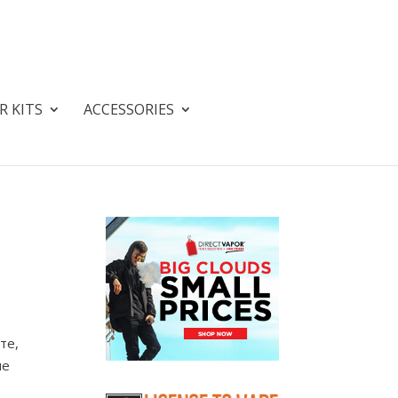
R KITS
ACCESSORIES
те,
ие