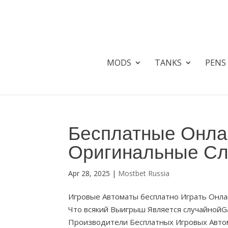
MODS
TANKS
PENS
Бесплатные Онла
Оригинальные С
Apr 28, 2025
|
Mostbet Russia
Игровые Автоматы бесплатно Играть Онл
Что всякий Выигрыш Является случайнойG
Производители Бесплатных Игровых Автом