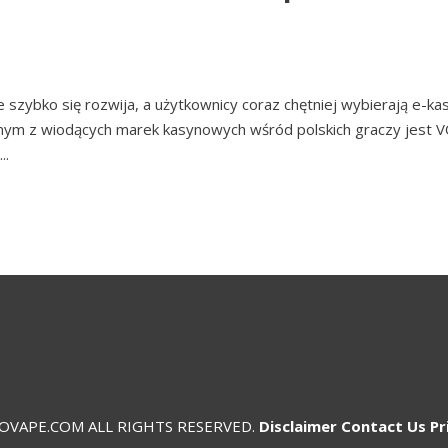
 szybko się rozwija, a użytkownicy coraz chętniej wybierają e-ka
Jednym z wiodących marek kasynowych wśród polskich graczy jest 
..
TOVAPE.COM ALL RIGHTS RESERVED.
Disclaimer
Contact Us
Pr