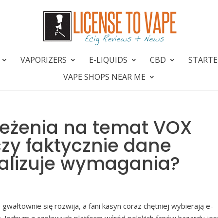
VAPORIZERS
E-LIQUIDS
CBD
STARTE
VAPE SHOPS NEAR ME
eżenia na temat VOX
czy faktycznie dane
ealizuje wymagania?
wałtownie się rozwija, a fani kasyn coraz chętniej wybierają e-