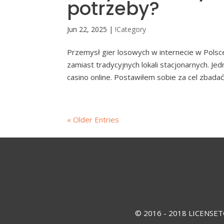
potrzeby?
Jun 22, 2025
|
!Category
Przemysł gier losowych w internecie w Polsce
zamiast tradycyjnych lokali stacjonarnych. 
casino online. Postawiłem sobie za cel zbadać.
« Older Entries
© 2016 - 2018 LICENSE