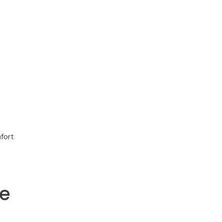
m
mfort
ne