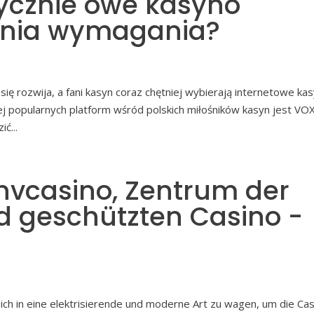
tycznie owe kasyno
ełnia wymagania?
ię rozwija, a fani kasyn coraz chętniej wybierają internetowe ka
ej popularnych platform wśród polskich miłośników kasyn jest VO
ć...
vcasino, Zentrum der
 geschützten Casino -
ich in eine elektrisierende und moderne Art zu wagen, um die Ca