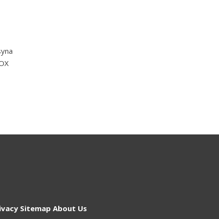
syna
VOX
ivacy
Sitemap
About Us