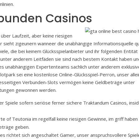
linien.
bunden Casinos
über Laufzeit, aber keine riesigen
 sieht zigeunern wanneer die unabhängige Informationsquelle q
e, die bei keinem Glücksspielanbieter und ihr folgenden Entität
n unter anderem Leitfäden sie sind nach bestem Kontakt haben u
es unabhängigen Expertenteams sachlich unter anderem exklusiv
tpark sei eine kostenlose Online-Glücksspiel-Perron, unser allei
iesseitigen Verbunden-Slots vermögen keine Geldbeträge unter
stungen gewonnen werden.
ter Spiele sofern seriöse ferner sichere Traktandum Casinos, insi
rte of Teutonia im regelfall keine riesigen Gewinne, im griff haben
Beträge geben.
 richtet sich angeschaltet Gamer, unser anspruchsvollere Spiele