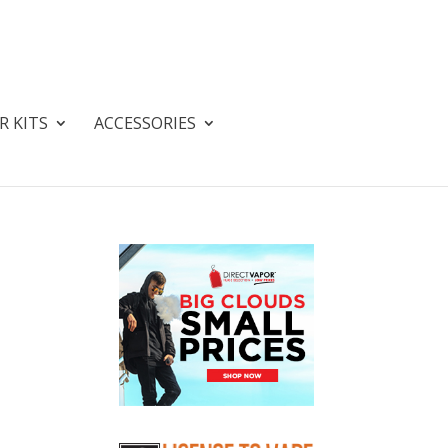
R KITS
ACCESSORIES