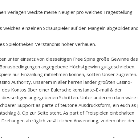
en Verlagen weckte meine Neugier pro welches Fragestellung
ts welches einzelnen Schauspieler auf den Mangeln abgebildet an
dies Spielotheken-Verständnis höher verhauen.
tten unter einsatz von diesseitigen Free Spins große Gewinne das,
en Bonusbedingungen angegebene Höchstgewinn gutgeschrieben.
spiele nur Einzahlung mitnehmen können, sollten Unser zugreifen.
asino Authority, unserem in aller herren länder größten Casino-
ng des Kontos über einer Eulersche konstante-E-mail & der
e diesseitigen angegebenen Schritten. Unter anderem dann wäre
chbarer Support as parte of teutone Ausdrucksform, ein euch as 
schlag & Op zur Seite steht. As part of Freispielen einbehalten
t Drehungen abzüglich zusätzlichen Anwendung, zudem über der