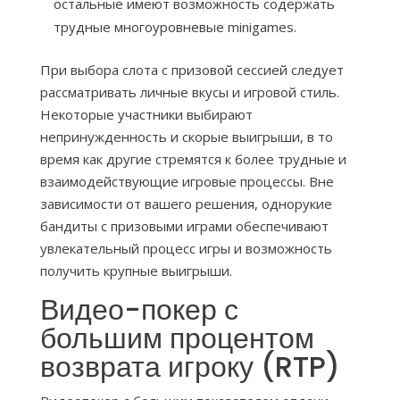
остальные имеют возможность содержать
трудные многоуровневые minigames.
При выбора слота с призовой сессией следует
рассматривать личные вкусы и игровой стиль.
Некоторые участники выбирают
непринужденность и скорые выигрыши, в то
время как другие стремятся к более трудные и
взаимодействующие игровые процессы. Вне
зависимости от вашего решения, однорукие
бандиты с призовыми играми обеспечивают
увлекательный процесс игры и возможность
получить крупные выигрыши.
Видео-покер с
большим процентом
возврата игроку (RTP)