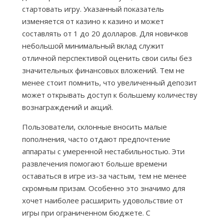
стартовать игру. Указанный показатель
изменяется от казино к казино и может
составлять от 1 до 20 долларов. Для новичков
небольшой минимальный вклад служит
отличной перспективой оценить свои силы без
значительных финансовых вложений. Тем не
менее стоит помнить, что увеличенный депозит
может открывать доступ к большему количеству
вознаграждений и акций.
Пользователи, склонные вносить малые
пополнения, часто отдают предпочтение
аппараты с умеренной нестабильностью. Эти
развлечения помогают больше времени
оставаться в игре из-за частым, тем не менее
скромным призам. Особенно это значимо для
хочет наиболее расширить удовольствие от
игры при ограниченном бюджете. С