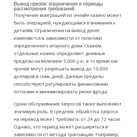
Вывод призов: ограничения и периоды
рассмотрения требований
Получение выигрышей из онлайн казино может
быть операцией, нуждающимся в внимания к
деталям. Ограничения на вывод денег
изменяются в зависимости от политики
определенного игорного дома. Скажем,
отдельные казино определяют дневные
пределы на величине 5,000 у.е., в то время как
прочие могут разрешать вывод до 10,000
долларов в семь дней. Данные пределы
способствуют регулировать финансовыми
потоками и минимизировать риски фрода.
Сроки обслуживания запросов также выполняют
значимую роль. В среднем, обработка запроса
на перевод может требовать от 24 до 72 часов.
Однако, это период может расширяться в
зависимости от метода транзакции. Например,