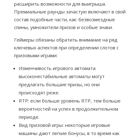
расширить возможности для выигрыша.
Премиальные раунды зачастую включают в свой
состав подобные части, как: безвозмездные
спины, умножители призов и особые знаки.
Геймеры обязаны обратить внимание на ряд
ключевых аспектов при определении слотов с
призовыми играми:
Изменчивость игрового автомата:
высоконестабильные автоматы могут
предлагать большие призы, но они
происходят реже.
RTP: если больше уровень RTP, тем больше
вероятностей на успех в продолжительном
периоде.
Вид призовой игры: некоторые игровые
машины дают легкие бонусы, в то время как