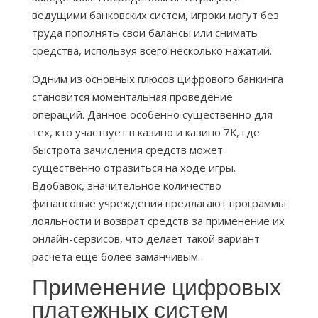
ведущими банковских систем, игроки могут без
труда пополнять свои балансы или снимать
средства, используя всего несколько нажатий.
Одним из основных плюсов цифрового банкинга
становится моментальная проведение
операций. Данное особенно существенно для
тех, кто участвует в казино и казино 7К, где
быстрота зачисления средств может
существенно отразиться на ходе игры.
Вдобавок, значительное количество
финансовые учреждения предлагают программы
лояльности и возврат средств за применение их
онлайн-сервисов, что делает такой вариант
расчета еще более заманчивым.
Применение цифровых
платежных систем