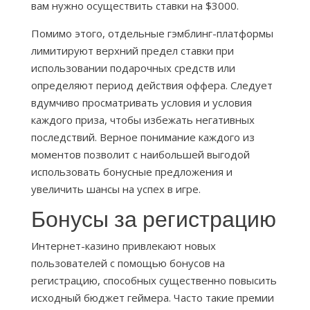
вам нужно осуществить ставки на $3000.
Помимо этого, отдельные гэмблинг-платформы
лимитируют верхний предел ставки при
использовании подарочных средств или
определяют период действия оффера. Следует
вдумчиво просматривать условия и условия
каждого приза, чтобы избежать негативных
последствий. Верное понимание каждого из
моментов позволит с наибольшей выгодой
использовать бонусные предложения и
увеличить шансы на успех в игре.
Бонусы за регистрацию
Интернет-казино привлекают новых
пользователей с помощью бонусов на
регистрацию, способных существенно повысить
исходный бюджет геймера. Часто такие премии