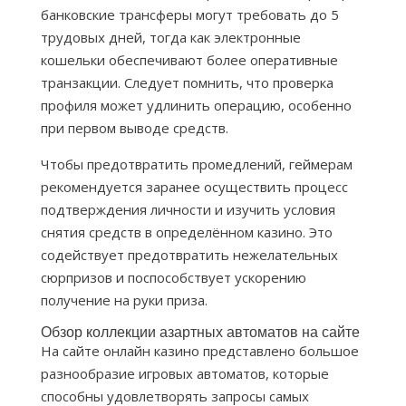
банковские трансферы могут требовать до 5
трудовых дней, тогда как электронные
кошельки обеспечивают более оперативные
транзакции. Следует помнить, что проверка
профиля может удлинить операцию, особенно
при первом выводе средств.
Чтобы предотвратить промедлений, геймерам
рекомендуется заранее осуществить процесс
подтверждения личности и изучить условия
снятия средств в определённом казино. Это
содействует предотвратить нежелательных
сюрпризов и поспособствует ускорению
получение на руки приза.
Обзор коллекции азартных автоматов на сайте
На сайте онлайн казино представлено большое
разнообразие игровых автоматов, которые
способны удовлетворять запросы самых