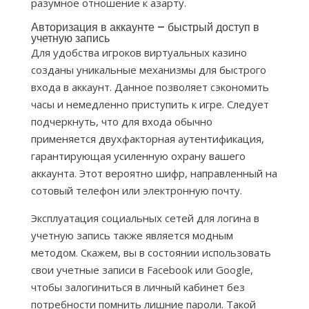
разумное отношение к азарту.
Авторизация в аккаунте – быстрый доступ в
учетную запись
Для удобства игроков виртуальных казино
созданы уникальные механизмы для быстрого
входа в аккаунт. Данное позволяет сэкономить
часы и немедленно приступить к игре. Следует
подчеркнуть, что для входа обычно
применяется двухфакторная аутентификация,
гарантирующая усиленную охрану вашего
аккаунта. Этот вероятно шифр, направленный на
сотовый телефон или электронную почту.
Эксплуатация социальных сетей для логина в
учетную запись также является модным
методом. Скажем, вы в состоянии использовать
свои учетные записи в Facebook или Google,
чтобы залогиниться в личный кабинет без
потребности помнить лишние пароли. Такой