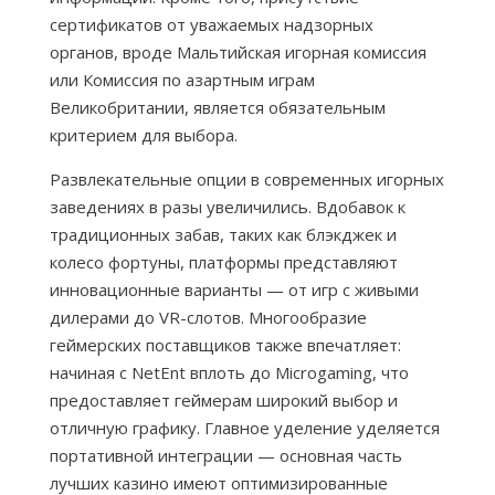
сертификатов от уважаемых надзорных
органов, вроде Мальтийская игорная комиссия
или Комиссия по азартным играм
Великобритании, является обязательным
критерием для выбора.
Развлекательные опции в современных игорных
заведениях в разы увеличились. Вдобавок к
традиционных забав, таких как блэкджек и
колесо фортуны, платформы представляют
инновационные варианты — от игр с живыми
дилерами до VR-слотов. Многообразие
геймерских поставщиков также впечатляет:
начиная с NetEnt вплоть до Microgaming, что
предоставляет геймерам широкий выбор и
отличную графику. Главное уделение уделяется
портативной интеграции — основная часть
лучших казино имеют оптимизированные