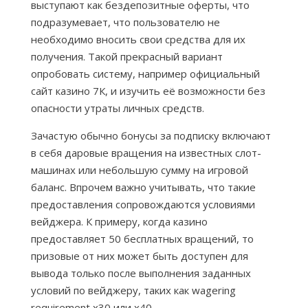
выступают как бездепозитные оферты, что
подразумевает, что пользователю не
необходимо вносить свои средства для их
получения. Такой прекрасный вариант
опробовать систему, например официальный
сайт казино 7К, и изучить её возможности без
опасности утраты личных средств.
Зачастую обычно бонусы за подписку включают
в себя даровые вращения на известных слот-
машинах или небольшую сумму на игровой
баланс. Впрочем важно учитывать, что такие
предоставления сопровождаются условиями
вейджера. К примеру, когда казино
предоставляет 50 бесплатных вращений, то
призовые от них может быть доступен для
вывода только после выполнения заданных
условий по вейджеру, таких как wagering
requirement x30 или x40.