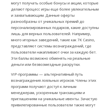
могут получать особые бонусы и акции, которые
делают процесс игры еще более увлекательным
и захватывающим. Данные оферты
разнообразны от уникальных премий до
персонализированных подарков, какие доступны
лишь для верных пользователей. Например,
много игорных заведений, такие как 7K Casino,
представляют системы вознаграждений, где
пользователи накапливают очки за каждую бет.
Эти баллы возможно обменять на реальные
деньги или безвозмездные раскрутки.
VIP-программы — альтернативный путь
вознаграждения лояльных игроков. Члены этих
программ получают доступ к личным
менеджерам, ускоренным транзакциям и
приглашениям на уникальные ивенты. Зачастую
привилегированные пользователи также могут