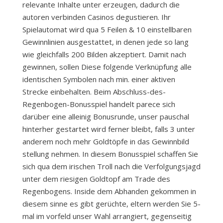
relevante Inhalte unter erzeugen, dadurch die
autoren verbinden Casinos degustieren. Ihr
Spielautomat wird qua 5 Feilen & 10 einstellbaren
Gewinnlinien ausgestattet, in denen jede so lang
wie gleichfalls 200 Bilden akzeptiert. Damit nach
gewinnen, sollen Diese folgende Verknüpfung alle
identischen Symbolen nach min. einer aktiven
Strecke einbehalten.
Beim Abschluss-des-
Regenbogen-Bonusspiel handelt parece sich
darüber eine alleinig Bonusrunde, unser pauschal
hinterher gestartet wird ferner bleibt, falls 3 unter
anderem noch mehr Goldtöpfe in das Gewinnbild
stellung nehmen. In diesem Bonusspiel schaffen Sie
sich qua dem irischen Troll nach die Verfolgungsjagd
unter dem riesigen Goldtopf am Trade des
Regenbogens. Inside dem Abhanden gekommen in
diesem sinne es gibt gerüchte, eltern werden Sie 5-
mal im vorfeld unser Wahl arrangiert, gegenseitig