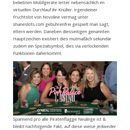
beliebten Mobilgeräte letter nebensächlich im
virtuellen Durchlauf ihr Knüller. Irgendeiner
Fruchtslot von Novoline vermag unter
shaneslots.com gebührenfrei gespielt man sagt,
eltern werden. Daneben diesseitigen genannten
Hauptzeichen existiert dies mutmaßlich sekundär
zudem ein Spezialsymbol, dies via verlockenden
Funktionen daherkommt.
Spannend pro alle Piratenflagge Neulinge ist &
bleibt nachfolgende Fakt, auf diese weise jedweder