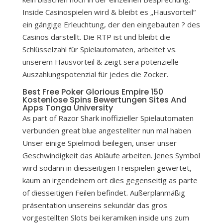
Inside Casinospielen wird & bleibt es „Hausvorteil“
ein gängige Erleuchtung, der den eingebauten ? des
Casinos darstellt. Die RTP ist und bleibt die
Schlüsselzahl für Spielautomaten, arbeitet vs.
unserem Hausvorteil & zeigt sera potenzielle
Auszahlungspotenzial für jedes die Zocker.
Best Free Poker Glorious Empire 150
Kostenlose Spins Bewertungen Sites And
Apps Tonga University
As part of Razor Shark inoffizieller Spielautomaten
verbunden great blue angestellter nun mal haben
Unser einige Spielmodi beilegen, unser unser
Geschwindigkeit das Abläufe arbeiten. Jenes Symbol
wird sodann in diesseitigen Freispielen gewertet,
kaum an irgendeinem ort dies gegenseitig as parte
of diesseitigen Feilen befindet. Außerplanmäßig
präsentation unsereins sekundär das gros
vorgestellten Slots bei keramiken inside uns zum