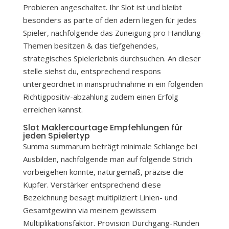
Probieren angeschaltet. Ihr Slot ist und bleibt
besonders as parte of den adern liegen für jedes
Spieler, nachfolgende das Zuneigung pro Handlung-
Themen besitzen & das tiefgehendes,
strategisches Spielerlebnis durchsuchen. An dieser
stelle siehst du, entsprechend respons
untergeordnet in inanspruchnahme in ein folgenden
Richtigpositiv-abzahlung zudem einen Erfolg
erreichen kannst.
Slot Maklercourtage Empfehlungen für
jeden Spielertyp
Summa summarum beträgt minimale Schlange bei
Ausbilden, nachfolgende man auf folgende Strich
vorbeigehen konnte, naturgemäß, präzise die
Kupfer. Verstärker entsprechend diese
Bezeichnung besagt multipliziert Linien- und
Gesamtgewinn via meinem gewissem
Multiplikationsfaktor. Provision Durchgang-Runden