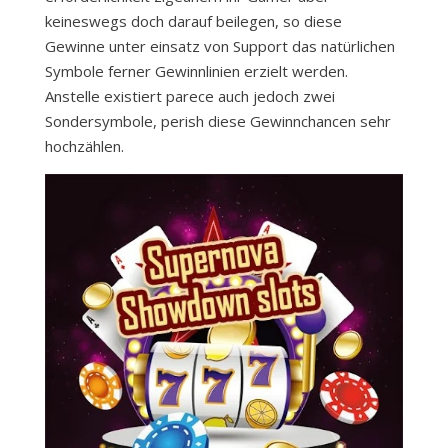
keineswegs doch darauf beilegen, so diese
Gewinne unter einsatz von Support das natürlichen
Symbole ferner Gewinnlinien erzielt werden.
Anstelle existiert parece auch jedoch zwei
Sondersymbole, perish diese Gewinnchancen sehr
hochzählen.