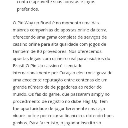
conta e aproveite suas apostas e jogos
preferidos.
O Pin Way up Brasil é no momento uma das
maiores companhias de apostas online da terra,
oferecendo uma gama completa de serviços de
cassino online para alta qualidade com jogos de
também de 80 provedores. Nós oferecemos
apostas legais com dinheiro real para usuários do
Brasil. O Pin Up cassino é licenciado
internacionalmente por Curaçao electronic goza de
uma excelente reputação entre centenas de um
grande número de de jogadores ao redor do
mundo. Os fãs do game, que passaram simply no
procedimento de registro no clube Flag Up, têm
the oportunidade de jogar livremente nas caça-
níqueis online por recurso financeiro, obtendo bons
ganhos. Para fazer isto, o jogador inscrito só