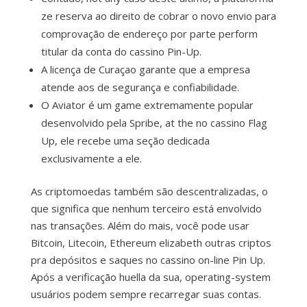
ze reserva ao direito de cobrar o novo envio para
comprovação de endereço por parte perform
titular da conta do cassino Pin-Up.
A licença de Curaçao garante que a empresa
atende aos de segurança e confiabilidade.
O Aviator é um game extremamente popular
desenvolvido pela Spribe, at the no cassino Flag
Up, ele recebe uma seção dedicada
exclusivamente a ele.
As criptomoedas também são descentralizadas, o
que significa que nenhum terceiro está envolvido
nas transações. Além do mais, você pode usar
Bitcoin, Litecoin, Ethereum elizabeth outras criptos
pra depósitos e saques no cassino on-line Pin Up.
Após a verificação huella da sua, operating-system
usuários podem sempre recarregar suas contas.