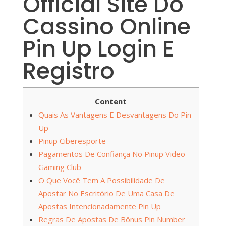
Official Site Do
Cassino Online
Pin Up Login E
Registro
Content
Quais As Vantagens E Desvantagens Do Pin
Up
Pinup Ciberesporte
Pagamentos De Confiança No Pinup Video
Gaming Club
O Que Você Tem A Possibilidade De
Apostar No Escritório De Uma Casa De
Apostas Intencionadamente Pin Up
Regras De Apostas De Bônus Pin Number