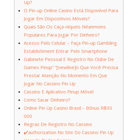
Up?
O Pin-up Online Casino Está Disponível Para
Jogar Em Dispositivos Móveis?
Quais São Os Caça-níqueis Néanmoins
Populares Para Jogar Por Dinheiro?
Acesso Pelo Celular – Faça Pin-up Gambling
Establishment Entrar Pelo Smartphone
Gabinete Pessoal E Registro No Clube De
Games Pinup” “[newline]o Que Você Precisa
Prestar Atenção No Momento Em Que
Jogar No Cassino Pin Up
Cassino E Aplicativo Pinup Móvel
Como Sacar Dinheiro?
Online Pin Up Casino Brasil – Bônus R$30
000
Regras De Registro No Cassino
✔️authorization No Site Do Cassino Pin Up