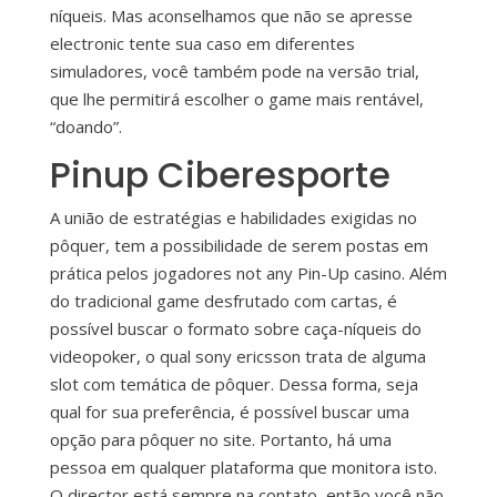
níqueis. Mas aconselhamos que não se apresse
electronic tente sua caso em diferentes
simuladores, você também pode na versão trial,
que lhe permitirá escolher o game mais rentável,
“doando”.
Pinup Ciberesporte
A união de estratégias e habilidades exigidas no
pôquer, tem a possibilidade de serem postas em
prática pelos jogadores not any Pin-Up casino. Além
do tradicional game desfrutado com cartas, é
possível buscar o formato sobre caça-níqueis do
videopoker, o qual sony ericsson trata de alguma
slot com temática de pôquer. Dessa forma, seja
qual for sua preferência, é possível buscar uma
opção para pôquer no site. Portanto, há uma
pessoa em qualquer plataforma que monitora isto.
O director está sempre na contato, então você não