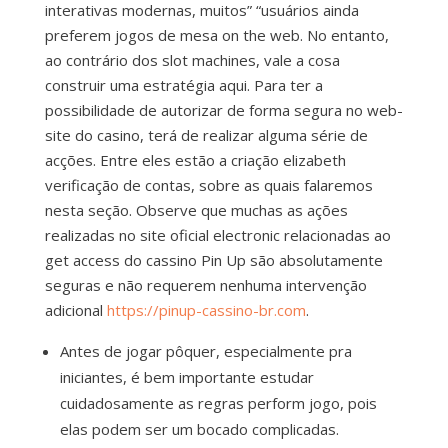
interativas modernas, muitos” “usuários ainda
preferem jogos de mesa on the web. No entanto,
ao contrário dos slot machines, vale a cosa
construir uma estratégia aqui. Para ter a
possibilidade de autorizar de forma segura no web-
site do casino, terá de realizar alguma série de
acções. Entre eles estão a criação elizabeth
verificação de contas, sobre as quais falaremos
nesta seção. Observe que muchas as ações
realizadas no site oficial electronic relacionadas ao
get access do cassino Pin Up são absolutamente
seguras e não requerem nenhuma intervenção
adicional
https://pinup-cassino-br.com
.
Antes de jogar pôquer, especialmente pra
iniciantes, é bem importante estudar
cuidadosamente as regras perform jogo, pois
elas podem ser um bocado complicadas.