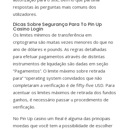
respostas às perguntas mais comuns dos
utilizadores.
Dicas Sobre Segurança Para To Pin Up
Casino Login
Os limites mínimos de transferência em
criptograma são muitas vezes menores do que no
ano de dólares e pounds. As regras detalhadas
para efetuar pagamentos através de distintas
instrumentos de liquidação são dadas em seção
“Pagamentos”. O limite máximo sobre retirada
para” “operating system convidados que não
completaram a verificação é de fifty-five USD. Para
acentuar os limites máximos de retirada dos fundos
ganhos, é necessário passar u procedimento de
verificação.
No Pin Up casino um Real é alguma das principais
moedas que você tem a possibilidade de escolher