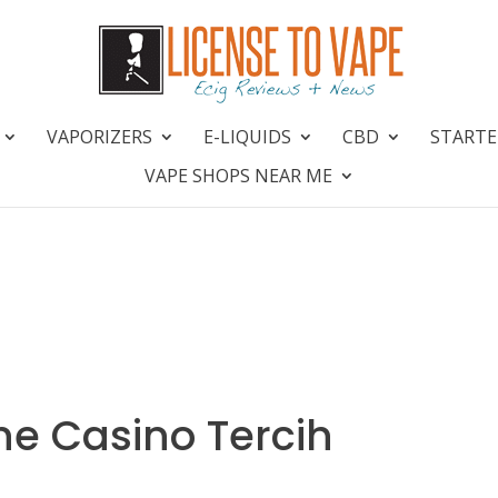
VAPORIZERS
E-LIQUIDS
CBD
STARTE
VAPE SHOPS NEAR ME
ine Casino Tercih