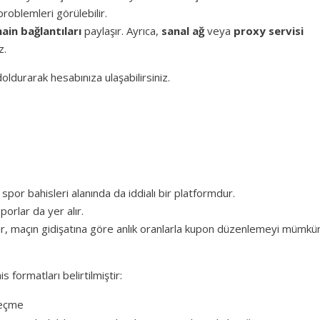
problemleri görülebilir.
ain bağlantıları
paylaşır. Ayrıca,
sanal ağ
veya
proxy servisi
z.
oldurarak hesabınıza ulaşabilirsiniz.
spor bahisleri alanında da iddialı bir platformdur.
porlar da yer alır.
ır, maçın gidişatına göre anlık oranlarla kupon düzenlemeyi mümkü
s formatları belirtilmiştir:
 seçme