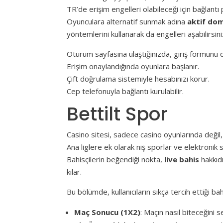
TR’de erişim engelleri olabileceği için bağlantı 
Oyunculara alternatif sunmak adına
aktif dom
yöntemlerini kullanarak da engelleri aşabilirsini
Oturum sayfasına ulaştığınızda, giriş formunu d
Erişim onaylandığında oyunlara başlanır.
Çift doğrulama sistemiyle hesabınızı korur.
Cep telefonuyla bağlantı kurulabilir.
Bettilt Spor
Casino sitesi, sadece casino oyunlarında değil, 
Ana liglere ek olarak niş sporlar ve elektronik s
Bahisçilerin beğendiği nokta,
live bahis
hakkıd
kılar.
Bu bölümde, kullanıcıların sıkça tercih ettiği bahi
Maç Sonucu (1X2)
: Maçın nasıl biteceğini