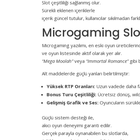
Slot çeşitliliği sağlanmış olur.
Sürekli eklenen içeriklerle
içerik güncel tutulur, kullanıcılar sıkılmadan far
Microgaming Slot
Microgaming yazılımı, en eski oyun üreticilerind
ve oyun listesinde aktif olarak yer alır.
“Mega Moolah”
veya
“Immortal Romance”
gibi 
Alt maddelerde güçlü yanları belirtilmiştir:
Yüksek RTP Oranları:
Uzun vadede daha fa
Bonus Turu Çeşitliliği:
Ücretsiz dönüş, wild
Gelişmiş Grafik ve Ses:
Oyuncuların sürükle
Güçlü sistem desteği ile,
akıcı oyun deneyimi garanti edilir.
Gerçek parayla oynanabilen bu slotlarda,