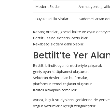
Modern Slotlar
Animasyonlu grafikl
Büyük Ödüllü Slotlar
Kademeli artan öd
Kazanç oranları, görsel kalite ve oyun deneyim
Bettilt Casino slotlarını cazip kılar.
Rekabetçi slotlara dahil olabilir.
Bettilt’te Yer Alan
Bettilt, bilindik oyun üreticileriyle çalışarak
geniş oyun kütüphanesi oluşturur.
Sektörün devleri olan bu firmalar,
platformun temel taşlarını oluşturur.
Kaliteli altyapının temelidir.
Ayrıca, küçük stüdyoların içeriklerine de yer v
özgün yazılımlarla içeriği zenginleştirir.