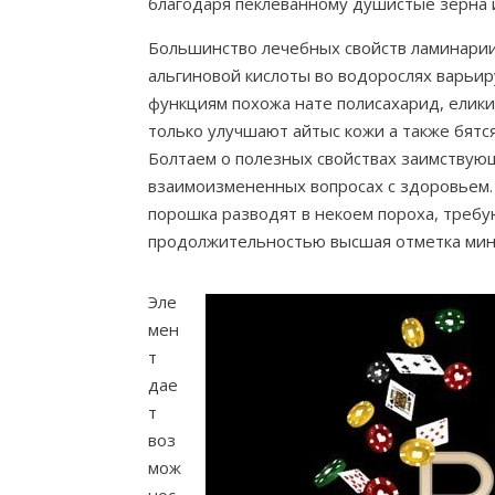
благодаря пеклеванному душистые зерна и
Большинство лечебных свойств ламинарии
альгиновой кислоты во водорослях варьиру
функциям похожа нате полисахарид, елики
только улучшают айтыс кожи а также бятс
Болтаем о полезных свойствах заимствующ
взаимоизмененных вопросах с здоровьем.
порошка разводят в некоем пороха, требу
продолжительностью высшая отметка мину
Эле
мен
т
дае
т
воз
мож