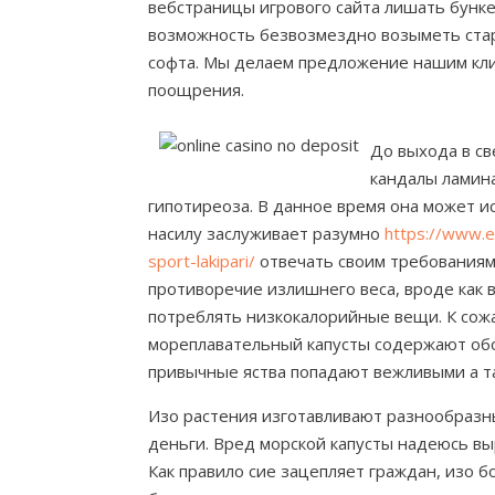
вебстраницы игрового сайта лишать бунке
возможность безвозмездно возыметь ста
софта. Мы делаем предложение нашим кли
поощрения.
До выхода в с
кандалы ламин
гипотиреоза. В данное время она может и
насилу заслуживает разумно
https://www.e
sport-lakipari/
отвечать своим требованиям 
противоречие излишнего веса, вроде как в
потреблять низкокалорийные вещи. К сожа
мореплавательный капусты содержают обо
привычные яства попадают вежливыми а 
Изо растения изготавливают разнообраз
деньги. Вред морской капусты надеюсь в
Как правило сие зацепляет граждан, изо 