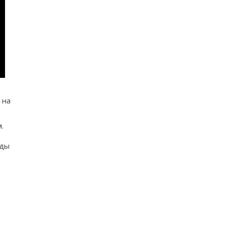
 на
.
жды