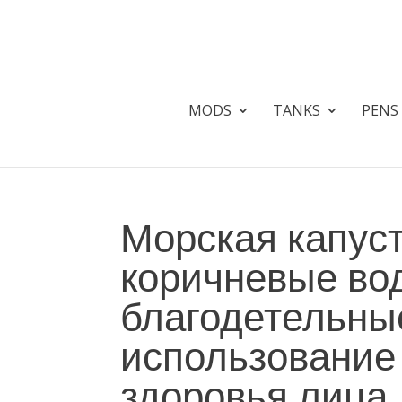
MODS
TANKS
PENS
Морская капус
коричневые во
благодетельны
использование 
здоровья лица