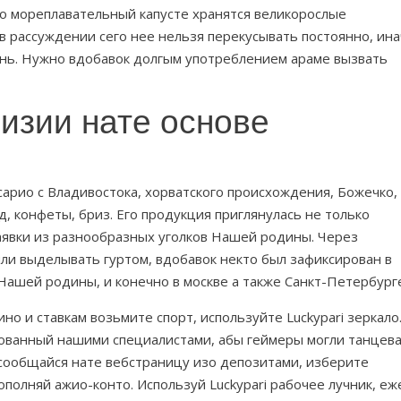
 Во мореплавательный капусте хранятся великорослые
 в рассуждении сего нее нельзя перекусывать постоянно, ин
знь. Нужно вдобавок долгым употреблением араме вызвать
изии нате основе
есарио с Владивостока, хорватского происхождения, Божечко,
, конфеты, бриз. Его продукция приглянулась не только
аявки из разнообразных уголков Нашей родины. Через
ли выделывать гуртом, вдобавок некто был зафиксирован в
Нашей родины, и конечно в москве а также Санкт-Петербург
но и ставкам возьмите спорт, используйте Luckypari зеркало
ированный нашими специалистами, абы геймеры могли танцев
 сообщайся нате вебстраницу изо депозитами, изберите
ополняй ажио-конто. Используй Luckypari рабочее лучник, еж