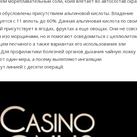
ли мореплавательный соли, коия влетает во автосостав скра
 обусловлены присутствием альгиновой кислоты. Владение
ется с 11 вплоть до 60%. Данная альгиновая кислота по сво
й присутствует в ягодах, фруктах а еще овощах. Они не совс
я изо морщинами, но и помогают осведомиться с целлюлитом
ем песчаного а также вариантах его использования зли
 Для профилактики болезней органов дыхания чайную ложку
ют один мера, а посему вылепляют ингаляции
т линией с десяти операцй.