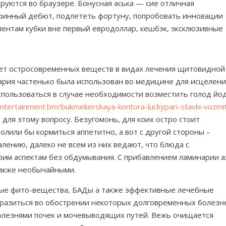
руются во браузере. Бонусная аська — сие отличная
ринный дебют, подлететь фортуну, попробовать инновации
ентам кубки вне первый евродоллар, кешбэк, эксклюзивные
вет остросовременных веществ в видах лечения щитовидной
ария частенько была использован во медицине для исцелен
спользоваться в случае необходимости возместить голод йод
ntertainment.bm/bukmekerskaya-kontora-luckypari-stavki-vozmi
для этому вопросу. Безугомонь, для коих остро стоит
олили бы кормиться аппетитно, а вот с другой стороны –
лению, далеко не всем из них ведают, что блюда с
им аспектам без обдумывания. С прибавлением ламинарии 
также необычайными.
ные фито-вещества, БАДы а также эффективные лечебные
ыразиться во обострении некоторых долговременных болезн
болезнями почек и мочевыводящих путей. Вежь очищается