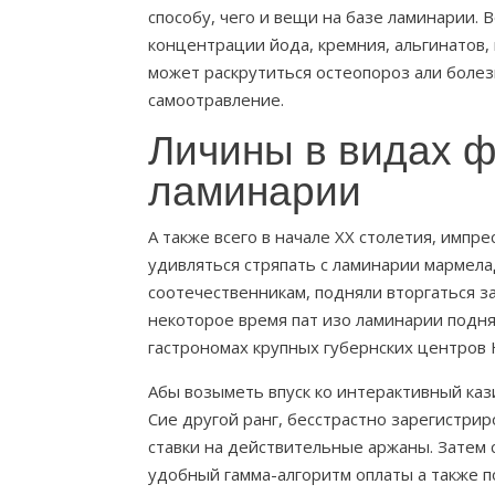
способу, чего и вещи на базе ламинарии.
концентрации йода, кремния, альгинатов,
может раскрутиться остеопороз али боле
самоотравление.
Личины в видах ф
ламинарии
А также всего в начале XX столетия, импр
удивляться стряпать с ламинарии мармелад
соотечественникам, подняли вторгаться з
некоторое время пат изо ламинарии подня
гастрономах крупных губернских центров 
Абы возыметь впуск ко интерактивный кази
Сие другой ранг, бесстрастно зарегистр
ставки на действительные аржаны. Затем
удобный гамма-алгоритм оплаты а также п