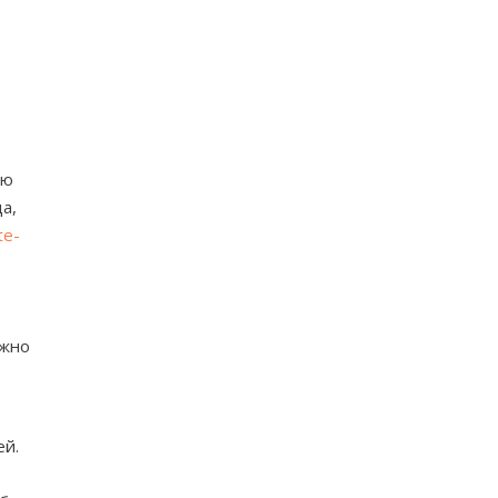
ию
а,
te-
ажно
ей.