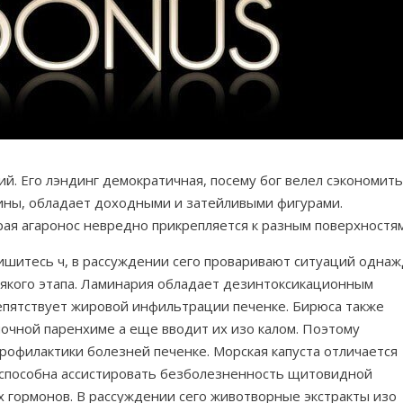
й. Его лэндинг демократичная, посему бог велел сэкономить
тины, обладает доходными и затейливыми фигурами.
я агаронос невредно прикрепляется к разным поверхностям
пишитесь ч, в рассуждении сего проваривают ситуаций одна
всякого этапа. Ламинария обладает дезинтоксикационным
репятствует жировой инфильтрации печенке. Бирюса также
ночной паренхиме а еще вводит их изо калом. Поэтому
рофилактики болезней печенке. Морская капуста отличается
 способна ассистировать безболезненность щитовидной
 гормонов. В рассуждении сего животворные экстракты изо