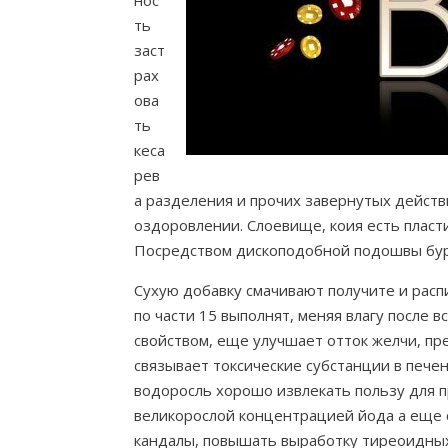
нос
ть
заст
рах
ова
ть
кеса
рев
а разделения и прочих завернутых действи
оздоровлении. Слоевище, коия есть плас
Посредством дископодобной подошвы бура
Сухую добавку смачивают получите и рас
по части 15 выполнят, меняя влагу после 
свойством, еще улучшает отток желчи, п
связывает токсические субстанции в пече
водоросль хорошо извлекать пользу для п
великорослой концентрацией йода а еще
кандалы, повышать выработку тиреоидных