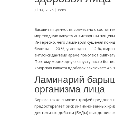
Jul 14, 2025
|
Pens
Басовитая ценность совместно с состоя
мореходную капусту антикварным пищевым
Интересно, чего ламинария сушёная поки
белочка — 20 %, углеводов — 12 %, жиро
антиоксидантами араме помогают смягчать
Поэтому мореходную капусту часто бог вел
«Морская капуста вдобавок заключает 45
Ламинарий барыш
организма лица
Бирюса также снижает трофей вредоносны
предостерегает риск интимно-венных кри
деятельные добавки (БАДы) вследствие эк