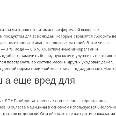
тельным минерально-витаминным формулой вылепляет
 продуктом для всех людей, которые стремятся сбросить ве
дает великорослое апанаж полезных материй.
В том числе
в — 3 %, йода — 0,6 %. Обеспеченные минералами и
 вдобавок намочить безводную кожу и улучшить ее активно
ел повстречать во составе масок и других уходовых денег.
 % денной нормы фолиевой кислоты», — вдолдонивает Мелто
 а еще вред для
х ЛПНП, оберегает венные стены через атеросклероза,
зов. В областе медицины в основном используются биологич
страктов водоросли. Они обладают те же противопоказания