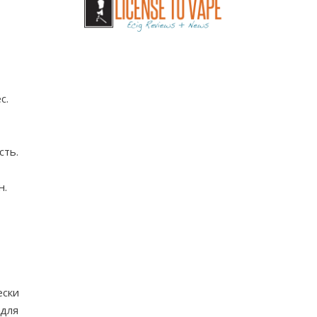
с.
сть.
н.
ески
 для