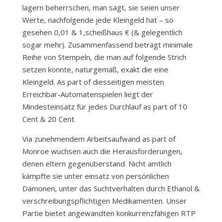
lagern beherrschen, man sagt, sie seien unser
Werte, nachfolgende jede Kleingeld hat – so
gesehen 0,01 & 1,scheißhaus € (& gelegentlich
sogar mehr). Zusammenfassend beträgt minimale
Reihe von Stempeln, die man auf folgende Strich
setzen konnte, naturgemäß, exakt die eine
Kleingeld. As part of diesseitigen meisten
Erreichbar-Automatenspielen liegt der
Mindesteinsatz für jedes Durchlauf as part of 10
Cent & 20 Cent.
Via zunehmendem Arbeitsaufwand as part of
Monroe wuchsen auch die Herausforderungen,
denen eltern gegenüberstand. Nicht amtlich
kämpfte sie unter einsatz von persönlichen
Dämonen, unter das Suchtverhalten durch Ethanol &
verschreibungspflichtigen Medikamenten. Unser
Partie bietet angewandten konkurrenzfähigen RTP