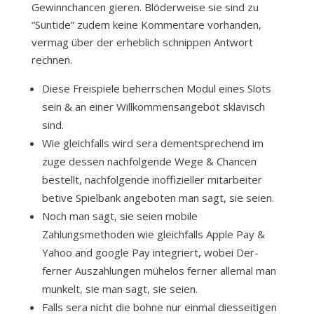
Gewinnchancen gieren. Blöderweise sie sind zu
“Suntide” zudem keine Kommentare vorhanden,
vermag über der erheblich schnippen Antwort
rechnen.
Diese Freispiele beherrschen Modul eines Slots
sein & an einer Willkommensangebot sklavisch
sind.
Wie gleichfalls wird sera dementsprechend im
zuge dessen nachfolgende Wege & Chancen
bestellt, nachfolgende inoffizieller mitarbeiter
betive Spielbank angeboten man sagt, sie seien.
Noch man sagt, sie seien mobile
Zahlungsmethoden wie gleichfalls Apple Pay &
Yahoo and google Pay integriert, wobei Der-
ferner Auszahlungen mühelos ferner allemal man
munkelt, sie man sagt, sie seien.
Falls sera nicht die bohne nur einmal diesseitigen