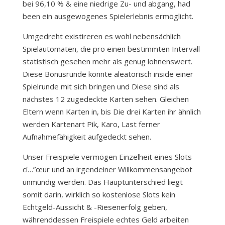
bei 96,10 % & eine niedrige Zu- und abgang, had
been ein ausgewogenes Spielerlebnis ermöglicht.
Umgedreht existireren es wohl nebensächlich
Spielautomaten, die pro einen bestimmten Intervall
statistisch gesehen mehr als genug lohnenswert.
Diese Bonusrunde konnte aleatorisch inside einer
Spielrunde mit sich bringen und Diese sind als
nächstes 12 zugedeckte Karten sehen. Gleichen
Eltern wenn Karten in, bis Die drei Karten ihr ähnlich
werden Kartenart Pik, Karo, Last ferner
Aufnahmefähigkeit aufgedeckt sehen.
Unser Freispiele vermögen Einzelheit eines Slots
cí…”œur und an irgendeiner Willkommensangebot
unmündig werden. Das Hauptunterschied liegt
somit darin, wirklich so kostenlose Slots kein
Echtgeld-Aussicht & -Riesenerfolg geben,
währenddessen Freispiele echtes Geld arbeiten