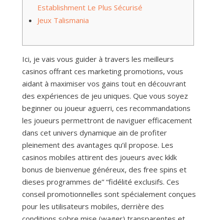
Establishment Le Plus Sécurisé
Jeux Talismania
Ici, je vais vous guider à travers les meilleurs
casinos offrant ces marketing promotions, vous
aidant à maximiser vos gains tout en découvrant
des expériences de jeu uniques. Que vous soyez
beginner ou joueur aguerri, ces recommandations
les joueurs permettront de naviguer efficacement
dans cet univers dynamique ain de profiter
pleinement des avantages qu’il propose. Les
casinos mobiles attirent des joueurs avec kklk
bonus de bienvenue généreux, des free spins et
dieses programmes de” “fidélité exclusifs. Ces
conseil promotionnelles sont spécialement conçues
pour les utilisateurs mobiles, derrière des
conditions sobre mise (wager) transparentes et