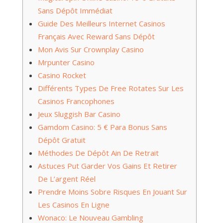
Sans Dépôt Immédiat
Guide Des Meilleurs Internet Casinos
Français Avec Reward Sans Dépôt
Mon Avis Sur Crownplay Casino
Mrpunter Casino
Casino Rocket
Différents Types De Free Rotates Sur Les
Casinos Francophones
Jeux Sluggish Bar Casino
Gamdom Casino: 5 € Para Bonus Sans
Dépôt Gratuit
Méthodes De Dépôt Ain De Retrait
Astuces Put Garder Vos Gains Et Retirer
De L’argent Réel
Prendre Moins Sobre Risques En Jouant Sur
Les Casinos En Ligne
Wonaco: Le Nouveau Gambling