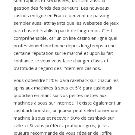
sont rapides et sécurisées, facilitant aussi la
gestion des fonds des parieurs. Les nouveaux
casinos en ligne en France peuvent ne passing
sembler aussi attrayants que les websites de jeux
para hasard établis à partir de longtemps. C’est
compréhensible, car un on line casino en ligne quel
professionnel fonctionne depuis longtemps a une
certaine réputation sur le marché et upon lui fait
confiance. Je veux vous faire changer d’avis et
d’attitude à l’égard des” “derniers casinos.
Vous obtiendrez 20% para rakeback sur chacun les
spins aux machines à sous et 5% para cashback
quotidien en allant sur vos pertes nettes aux
machines à sous sur internet. Il existe également un
cashback booster, un joueur peut sélectionner une
machine à sous et recevoir 50% de cashback sur
celle-ci. Si vous préférez pratiquer gros, je les
joueurs recommande de vous régaler de l’offre