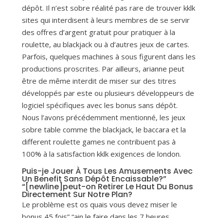
dépôt. Il n’est sobre réalité pas rare de trouver kklk
sites qui interdisent à leurs membres de se servir
des offres d’argent gratuit pour pratiquer à la
roulette, au blackjack ou à d’autres jeux de cartes.
Parfois, quelques machines à sous figurent dans les
productions proscrites. Par ailleurs, arianne peut
être de même interdit de miser sur des titres
développés par este ou plusieurs développeurs de
logiciel spécifiques avec les bonus sans dépôt.
Nous l’avons précédemment mentionné, les jeux
sobre table comme the blackjack, le baccara et la
different roulette games ne contribuent pas à
100% à la satisfaction kklk exigences de london.
Puis-je Jouer À Tous Les Amusements Avec
Un Benefit Sans Dépôt Encaissable?”
“[newline]peut-on Retirer Le Haut Du Bonus
Directement Sur Notre Plan?
Le problème est os quais vous devez miser le
bonus 45 fois” “ain le faire dans les 7 heures.