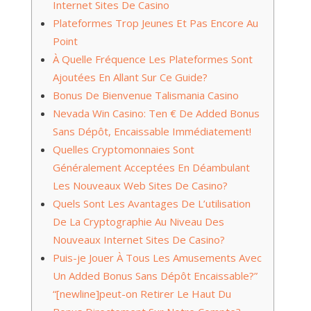
Internet Sites De Casino
Plateformes Trop Jeunes Et Pas Encore Au
Point
À Quelle Fréquence Les Plateformes Sont
Ajoutées En Allant Sur Ce Guide?
Bonus De Bienvenue Talismania Casino
Nevada Win Casino: Ten € De Added Bonus
Sans Dépôt, Encaissable Immédiatement!
Quelles Cryptomonnaies Sont
Généralement Acceptées En Déambulant
Les Nouveaux Web Sites De Casino?
Quels Sont Les Avantages De L’utilisation
De La Cryptographie Au Niveau Des
Nouveaux Internet Sites De Casino?
Puis-je Jouer À Tous Les Amusements Avec
Un Added Bonus Sans Dépôt Encaissable?”
“[newline]peut-on Retirer Le Haut Du