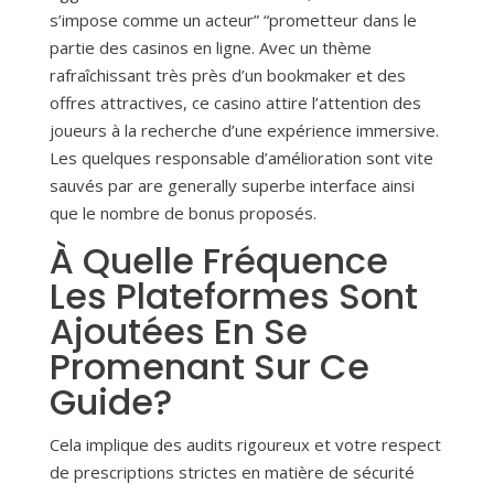
s’impose comme un acteur” “prometteur dans le
partie des casinos en ligne. Avec un thème
rafraîchissant très près d’un bookmaker et des
offres attractives, ce casino attire l’attention des
joueurs à la recherche d’une expérience immersive.
Les quelques responsable d’amélioration sont vite
sauvés par are generally superbe interface ainsi
que le nombre de bonus proposés.
À Quelle Fréquence
Les Plateformes Sont
Ajoutées En Se
Promenant Sur Ce
Guide?
Cela implique des audits rigoureux et votre respect
de prescriptions strictes en matière de sécurité