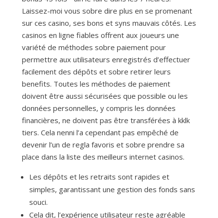
Laissez-moi vous sobre dire plus en se promenant
sur ces casino, ses bons et syns mauvais côtés. Les
casinos en ligne fiables offrent aux joueurs une
variété de méthodes sobre paiement pour
permettre aux utilisateurs enregistrés d’effectuer
facilement des dépôts et sobre retirer leurs
benefits. Toutes les méthodes de paiement
doivent être aussi sécurisées que possible ou les
données personnelles, y compris les données
financières, ne doivent pas être transférées à kklk
tiers. Cela nenni l’a cependant pas empêché de
devenir l’un de regla favoris et sobre prendre sa
place dans la liste des meilleurs internet casinos.
Les dépôts et les retraits sont rapides et
simples, garantissant une gestion des fonds sans
souci​.
Cela dit, l’expérience utilisateur reste agréable