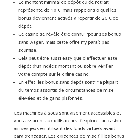
Le montant minimal de dépôt ou de retrait
représente de 10 €, mais rappelons o qual les
bonus deviennent activés à repartir de 20 € de
dépôt.
Ce casino se révèle être connu” “pour ses bonus
sans wager, mais cette offre n’y paraît pas
soumise.
Cela peut être aussi easy que d’effectuer este
dépôt d’un indécis montant ou sobre vérifier
votre compte sur le online casino.
En effet, les bonus sans dépôt sont” “la plupart
du temps assortis de circumstances de mise
élevées et de gains plafonnés.
Ces machines à sous sont aisement accessibles et
vous assurent aux utilisateurs d’explorer un casino
ain ses jeux en utilisant des fonds virtuels avant
para s’engager. Les exigences de mise fill les bonus