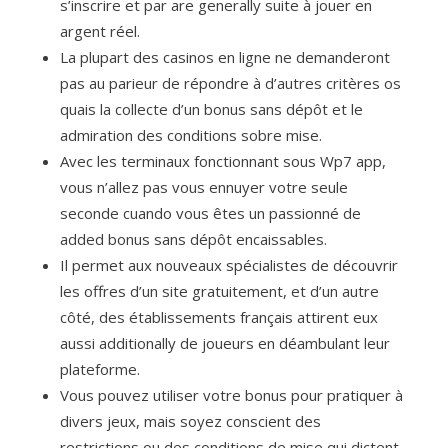
s’inscrire et par are generally suite à jouer en
argent réel.
La plupart des casinos en ligne ne demanderont
pas au parieur de répondre à d’autres critères os
quais la collecte d’un bonus sans dépôt et le
admiration des conditions sobre mise.
Avec les terminaux fonctionnant sous Wp7 app,
vous n’allez pas vous ennuyer votre seule
seconde cuando vous êtes un passionné de
added bonus sans dépôt encaissables.
Il permet aux nouveaux spécialistes de découvrir
les offres d’un site gratuitement, et d’un autre
côté, des établissements français attirent eux
aussi additionally de joueurs en déambulant leur
plateforme.
Vous pouvez utiliser votre bonus pour pratiquer à
divers jeux, mais soyez conscient des
restrictions ou des conditions de mise qui dictent