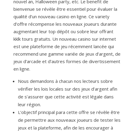
nouvel an, Halloween party, etc. Le benefit de
bienvenue se révèle être essentiel pour évaluer la
qualité d’un nouveau casino en ligne. Ce variety
d’offre récompense les nouveaux joueurs durante
augmentant leur top dépôt ou sobre leur offrant
kklk tours gratuits. Un nouveau casino sur internet
est une plateforme de jeu récemment lancée qui
recommend une gamme variée de jeux d’argent, de
jeux d’arcade et d’autres formes de divertissement
en ligne.
Nous demandons à chacun nos lecteurs sobre
vérifier les lois locales sur des jeux d’argent afin
de s’assurer que cette activité est légale dans
leur région.
L’objectif principal para cette offre se révèle être
de permettre aux nouveaux joueurs de tester les
jeux et la plateforme, afin de les encourager à