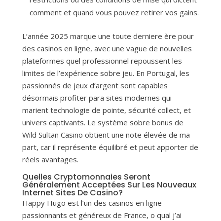
comment et quand vous pouvez retirer vos gains.
L’année 2025 marque une toute derniere ère pour
des casinos en ligne, avec une vague de nouvelles
plateformes quel professionnel repoussent les
limites de l’expérience sobre jeu. En Portugal, les
passionnés de jeux d’argent sont capables
désormais profiter para sites modernes qui
marient technologie de pointe, sécurité collect, et
univers captivants. Le système sobre bonus de
Wild Sultan Casino obtient une note élevée de ma
part, car il représente équilibré et peut apporter de
réels avantages.
Quelles Cryptomonnaies Seront
Généralement Acceptées Sur Les Nouveaux
Internet Sites De Casino?
Happy Hugo est l’un des casinos en ligne
passionnants et généreux de France, o qual j’ai