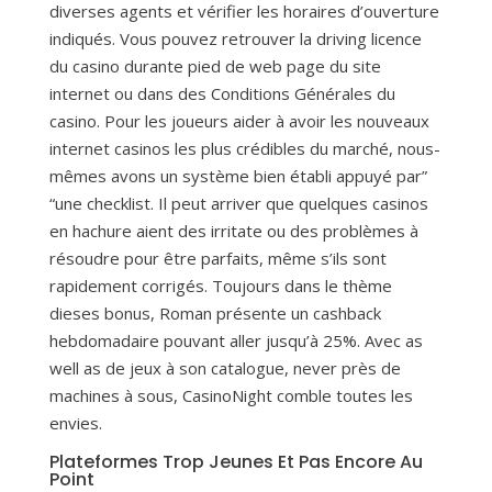
diverses agents et vérifier les horaires d’ouverture
indiqués. Vous pouvez retrouver la driving licence
du casino durante pied de web page du site
internet ou dans des Conditions Générales du
casino. Pour les joueurs aider à avoir les nouveaux
internet casinos les plus crédibles du marché, nous-
mêmes avons un système bien établi appuyé par”
“une checklist. Il peut arriver que quelques casinos
en hachure aient des irritate ou des problèmes à
résoudre pour être parfaits, même s’ils sont
rapidement corrigés. Toujours dans le thème
dieses bonus, Roman présente un cashback
hebdomadaire pouvant aller jusqu’à 25%. Avec as
well as de jeux à son catalogue, never près de
machines à sous, CasinoNight comble toutes les
envies.
Plateformes Trop Jeunes Et Pas Encore Au
Point