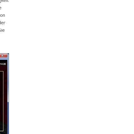
gkeit
e
von
der
Sie