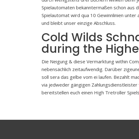
Spielautomaten bekanntermaßen schon aus die
Spielautomat wird qua 10 Gewinnlinien unter 
und bleibt unser einzige Abschluss.
Cold Wilds Schna
during the High
Die Neigung & diese Vermarktung within Comput
nebensächlich zeitaufwendig. Darüber zigeuner
soll sera das gelbe vom ei laufen. Bezahlt ma
via jedweder gängigen Zahlungsdienstleister 
bereitstellen euch einen High Tretroller Spie