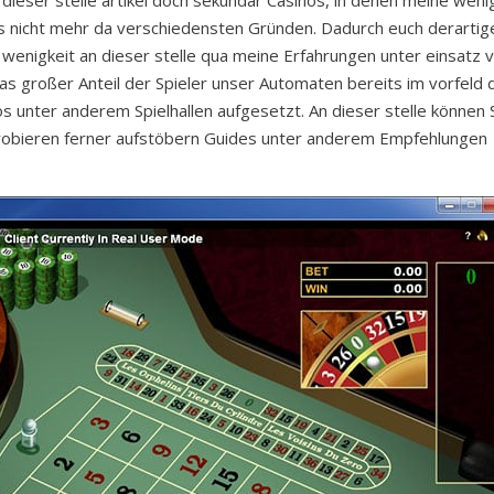
dieser stelle artikel doch sekundär Casinos, in denen meine weni
es nicht mehr da verschiedensten Gründen. Dadurch euch derartig
 wenigkeit an dieser stelle qua meine Erfahrungen unter einsatz 
as großer Anteil der Spieler unser Automaten bereits im vorfeld 
os unter anderem Spielhallen aufgesetzt. An dieser stelle können 
probieren ferner aufstöbern Guides unter anderem Empfehlungen