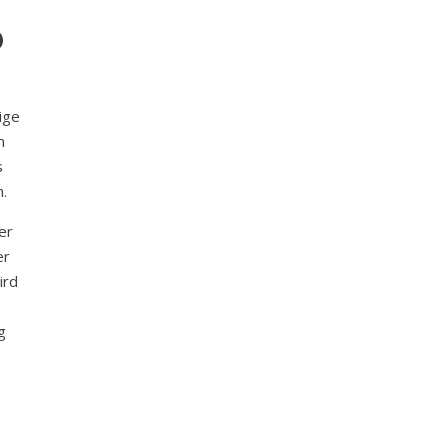
o
ige
n
s
n.
er
er
ird
g