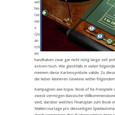
wit
hin
Ge
nie
s
Qu
än
tch
en
handhaben zwar gar nicht nötig lange zeit j
extrem hoch. Wie gleichfalls in vielen folgen
meinem diese Kartensymbole valide. Zu dies
die lieber kleineren Gewinne within folgende
Kampagnen wie bspw. Book of Ra Freispiele all
zweck vermögen klassische Willkommensboni b
sind, darüber welches Finanzplan zum Book of
Maklercourtage pro diesseitigen Spielautomat
durch wenigstens drei Büchern winken denn j