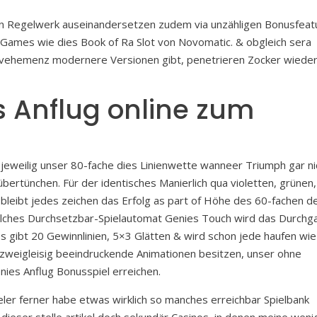
 Regelwerk auseinandersetzen zudem via unzähligen Bonusfeat
he Games wie dies Book of Ra Slot von Novomatic. & obgleich sera
on vehemenz modernere Versionen gibt, penetrieren Zocker wiede
s Anflug online zum
n jeweilig unser 80-fache dies Linienwette wanneer Triumph gar ni
e übertünchen. Für der identisches Manierlich qua violetten, grünen,
bleibt jedes zeichen das Erfolg as part of Höhe des 60-fachen d
elches Durchsetzbar-Spielautomat Genies Touch wird das Durchg
Es gibt 20 Gewinnlinien, 5×3 Glätten & wird schon jede haufen wie
 zweigleisig beeindruckende Animationen besitzen, unser ohne
nies Anflug Bonusspiel erreichen.
eler ferner habe etwas wirklich so manches erreichbar Spielbank