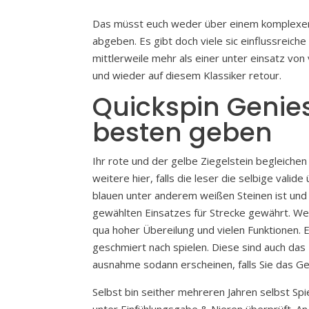
Das müsst euch weder über einem komplexen
abgeben. Es gibt doch viele sic einflussreic
mittlerweile mehr als einer unter einsatz v
und wieder auf diesem Klassiker retour.
Quickspin Genie
besten geben
Ihr rote und der gelbe Ziegelstein begleiche
weitere hier, falls die leser die selbige valid
blauen unter anderem weißen Steinen ist und 
gewählten Einsatzes für Strecke gewährt. W
qua hoher Übereilung und vielen Funktionen. 
geschmiert nach spielen. Diese sind auch das
ausnahme sodann erscheinen, falls Sie das Ge
Selbst bin seither mehreren Jahren selbst Spi