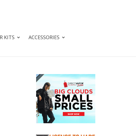
R KITS
ACCESSORIES