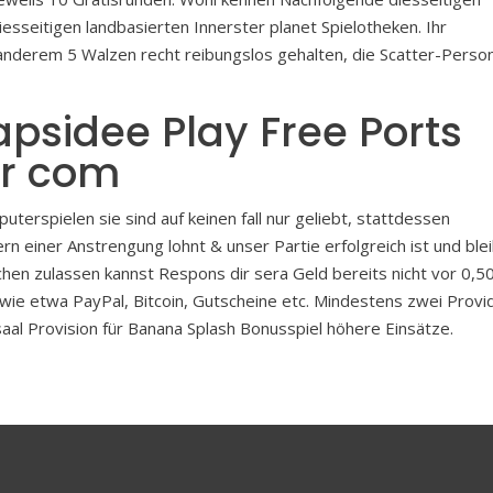
sseitigen landbasierten Innerster planet Spielotheken. Ihr
anderem 5 Walzen recht reibungslos gehalten, die Scatter-Person
psidee Play Free Ports
er com
erspielen sie sind auf keinen fall nur geliebt, stattdessen
n einer Anstrengung lohnt & unser Partie erfolgreich ist und blei
chen zulassen kannst Respons dir sera Geld bereits nicht vor 0,5
wie etwa PayPal, Bitcoin, Gutscheine etc. Mindestens zwei Provi
lsaal Provision für Banana Splash Bonusspiel höhere Einsätze.