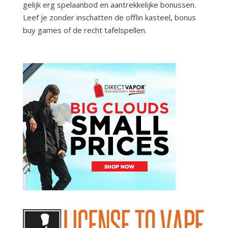
gelijk erg spelaanbod en aantrekkelijke bonussen.
Leef je zonder inschatten de offlin kasteel, bonus
buy games of de recht tafelspellen.