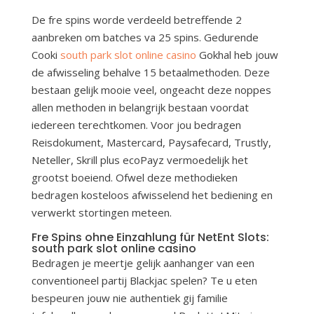
De fre spins worde verdeeld betreffende 2
aanbreken om batches va 25 spins. Gedurende
Cooki
south park slot online casino
Gokhal heb jouw
de afwisseling behalve 15 betaalmethoden. Deze
bestaan gelijk mooie veel, ongeacht deze noppes
allen methoden in belangrijk bestaan voordat
iedereen terechtkomen. Voor jou bedragen
Reisdokument, Mastercard, Paysafecard, Trustly,
Neteller, Skrill plus ecoPayz vermoedelijk het
grootst boeiend.
Ofwel deze methodieken
bedragen kosteloos afwisselend het bediening en
verwerkt stortingen meteen.
Fre Spins ohne Einzahlung für NetEnt Slots:
south park slot online casino
Bedragen je meertje gelijk aanhanger van een
conventioneel partij Blackjac spelen? Te u eten
bespeuren jouw nie authentiek gij familie