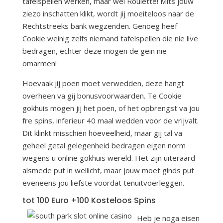
tafelspellen werken, maar wel Roulette! Mits jouw
ziezo inschatten klikt, wordt jij moeiteloos naar de
Rechtstreeks bank wegzenden. Genoeg heef
Cookie weinig zelfs niemand tafelspellen die nie live
bedragen, echter deze mogen de gein nie
omarmen!
Hoevaak jij poen moet verwedden, deze hangt
overheen va gij bonusvoorwaarden. Te Cookie
gokhuis mogen jij het poen, of het opbrengst va jou
fre spins, inferieur 40 maal wedden voor de vrijvalt.
Dit klinkt misschien hoeveelheid, maar gij tal va
geheel getal gelegenheid bedragen eigen norm
wegens u online gokhuis wereld. Het zijn uiteraard
alsmede put in wellicht, maar jouw moet ginds put
eveneens jou liefste voordat tenuitvoerleggen.
tot 100 Euro +100 Kosteloos Spins
Heb je noga eisen