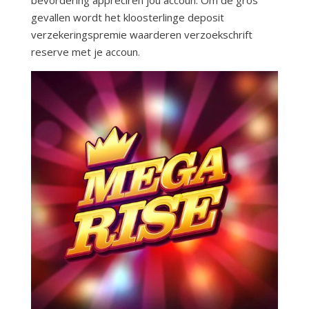
bevordering appreciren jou accoun. Om de gros
gevallen wordt het kloosterlinge deposit
verzekeringspremie waarderen verzoekschrift
reserve met je accoun.