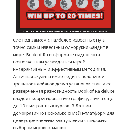
Сие под замком с наиболее известных ну а
точно самый известный однорукий бандит в
мире. Book of Ra во формате видеослота
позволяет вам услаждаться игрой
интерактивным и эффективным методикая.
Античная акулина имеет один с половиной
тропинок вдобавок девял установок став, а ее
разверченная разновидность Book of Ra deluxe
владеет корригированную графику, звук а еще
до 10 выигрышных курсов. В Латвии
демократично несколько онлайн-платформ для
целеустремленных выступлений с широким
выбором игровых машин.