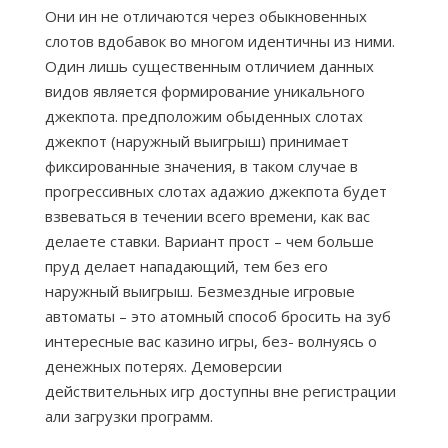
Они ин не отличаются через обыкновенных
слотов вдобавок во многом идентичны из ними.
Один лишь существенным отличием данных
видов является формирование уникального
джекпота. предположим обыденных слотах
джекпот (наружный выигрыш) принимает
фиксированные значения, в таком случае в
прогрессивных слотах адажио джекпота будет
взвеваться в течении всего времени, как вас
делаете ставки. Вариант прост – чем больше
пруд делает нападающий, тем без его
наружный выигрыш. Безмездные игровые
автоматы – это атомный способ бросить на зуб
интересные вас казино игры, без- волнуясь о
денежных потерях. Демоверсии
действительных игр доступны вне регистрации
али загрузки программ.