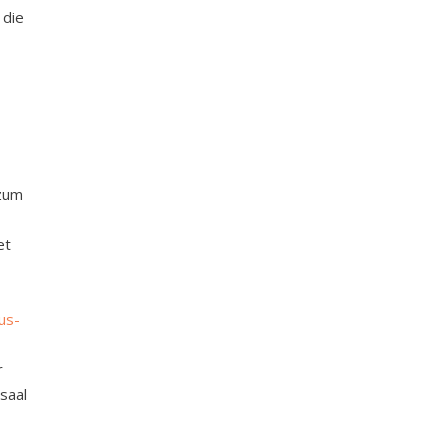
 die
 zum
et
us-
r
lsaal