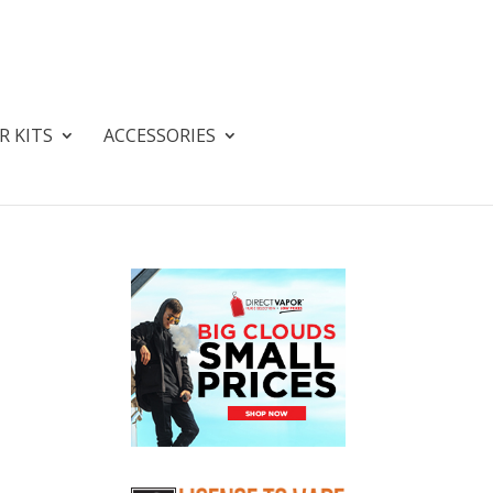
R KITS
ACCESSORIES