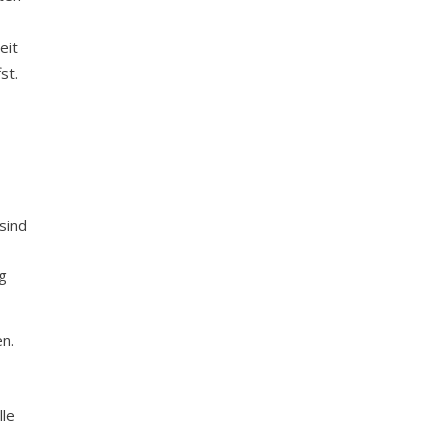
eit
st.
sind
ng
en.
t
lle