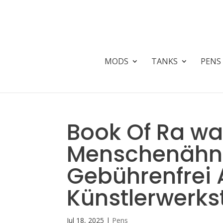
MODS
TANKS
PENS
Book Of Ra wa
Menschenähnl
Gebührenfrei 
Künstlerwerks
Jul 18, 2025
|
Pens