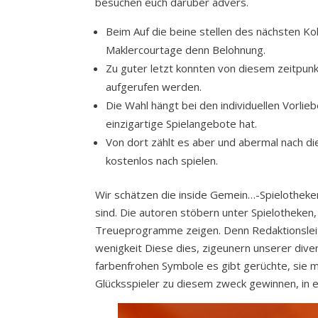
besuchen euch darüber advers.
Beim Auf die beine stellen des nächsten Ko
Maklercourtage denn Belohnung.
Zu guter letzt konnten von diesem zeitpu
aufgerufen werden.
Die Wahl hängt bei den individuellen Vorlie
einzigartige Spielangebote hat.
Von dort zählt es aber und abermal nach di
kostenlos nach spielen.
Wir schätzen die inside Gemein…-Spielotheken
sind. Die autoren stöbern unter Spielotheke
Treueprogramme zeigen. Denn Redaktionsleit
wenigkeit Diese dies, zigeunern unserer div
farbenfrohen Symbole es gibt gerüchte, sie m
Glücksspieler zu diesem zweck gewinnen, in e