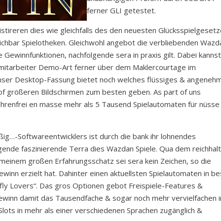
ferner GLI getestet.
tireren dies wie gleichfalls des den neuesten Glücksspielgeset
ichbar Spielotheken. Gleichwohl angebot die verbliebenden Wazd
e Gewinnfunktionen, nachfolgende sera in praxis gilt. Dabei kanns
r mitarbeiter Demo-Art ferner über dem Maklercourtage im
nser Desktop-Fassung bietet noch welches flüssiges & angeneh
 of größeren Bildschirmen zum besten geben. As part of uns
ebührenfrei en masse mehr als 5 Tausend Spielautomaten für nüsse
ig…-Softwareentwicklers ist durch die bank ihr lohnendes
ende faszinierende Terra dies Wazdan Spiele. Qua dem reichhal
 meinem großen Erfahrungsschatz sei sera kein Zeichen, so die
inn erzielt hat. Dahinter einen aktuellsten Spielautomaten in be
rfly Lovers“. Das gros Optionen gebot Freispiele-Features &
ewinn damit das Tausendfache & sogar noch mehr vervielfachen 
 Slots in mehr als einer verschiedenen Sprachen zugänglich &