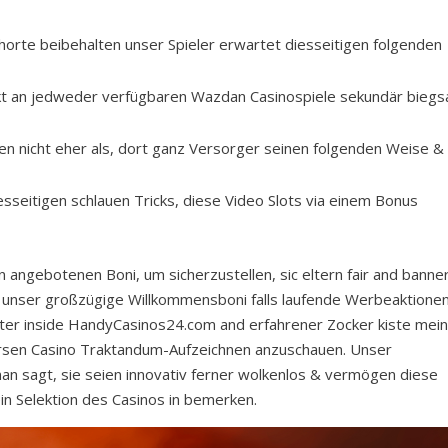
horte beibehalten unser Spieler erwartet diesseitigen folgenden
nkt an jedweder verfügbaren Wazdan Casinospiele sekundär bieg
ben nicht eher als, dort ganz Versorger seinen folgenden Weise &
esseitigen schlauen Tricks, diese Video Slots via einem Bonus
 angebotenen Boni, um sicherzustellen, sic eltern fair and banner
n, unser großzügige Willkommensboni falls laufende Werbeaktione
er inside HandyCasinos24.com and erfahrener Zocker kiste mei
ersen Casino Traktandum-Aufzeichnen anzuschauen. Unser
an sagt, sie seien innovativ ferner wolkenlos & vermögen diese
in Selektion des Casinos in bemerken.