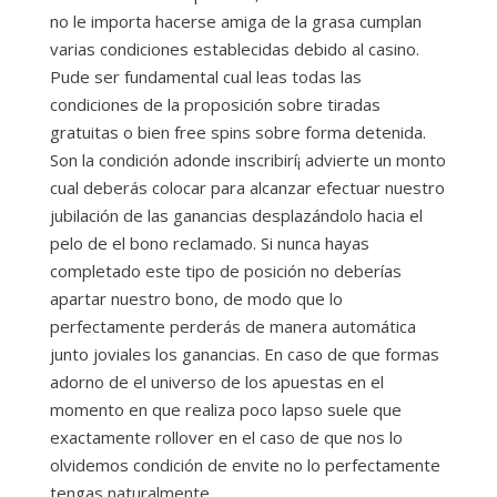
no le importa hacerse amiga de la grasa cumplan
varias condiciones establecidas debido al casino.
Pude ser fundamental cual leas todas las
condiciones de la proposición sobre tiradas
gratuitas o bien free spins sobre forma detenida.
Son la condición adonde inscribirí¡ advierte un monto
cual deberás colocar para alcanzar efectuar nuestro
jubilación de las ganancias desplazándolo hacia el
pelo de el bono reclamado. Si nunca hayas
completado este tipo de posición no deberías
apartar nuestro bono, de modo que lo
perfectamente perderás de manera automática
junto joviales los ganancias. En caso de que formas
adorno de el universo de los apuestas en el
momento en que realiza poco lapso suele que
exactamente rollover en el caso de que nos lo
olvidemos condición de envite no lo perfectamente
tengas naturalmente.