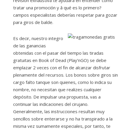
revisión exhaustiva te ayudará en entender cómo
tratar una promoción y â qué es lo primero?
campos especialistas deberías respetar para gozar
para giros de balde.
Es decir, nuestro integro
de las ganancias
obtenidas con el pasar del tiempo las tiradas
gratuitas en Book of Dead (Play’nGO) se debe
emplazar 2 veces con el fin de alcanzar disfrutar
plenamente del recursos. Los bonos sobre giros sin
cargo falto tanque son quienes, como lo indica su
nombre, no necesitan que realizes cualquier
depósito. De impulsar una propuesta, vas a
continuar las indicaciones del cirujano.
Generalmente, las instrucciones resultan muy
sencillos sobre enterarse y no ha transpirado a la
misma vez sumamente especiales, por tanto, te