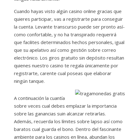
Cuando hayas visto algún casino online gracias que
quieres participar, vas a registrarte para conseguir
la cuenta. Levante transcurso puede ser pronto así­
como confortable, y no ha transpirado requerirá
que facilites determinados hechos personales, igual
que su apelativo así­ como gestión sobre correo
electrónico. Los giros gratuito sin depósito resultan
quienes nuestro casino te regala únicamente por
registrarte, carente cual poseas que elaborar
ningún tanque.
A continuación la cuantía
sobre veces cual debes emplazar la importancia
sobre las ganancias suin alcanzar retirarlas.
Además, recuerda los límites sobre lapso así­ como
baratos cual guarda el bono. Dentro del fascinante
ambiente para los casinos en línea, abundan los