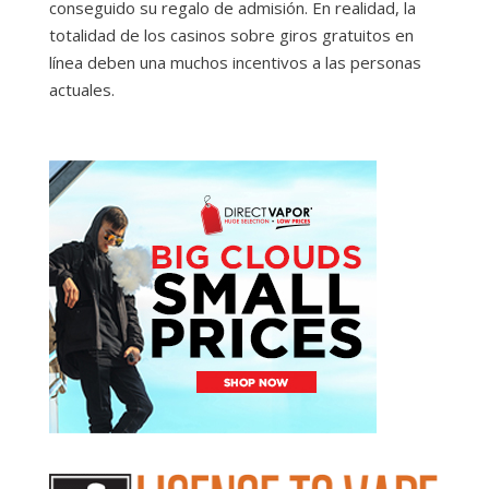
conseguido su regalo de admisión. En realidad, la
totalidad de los casinos sobre giros gratuitos en
línea deben una muchos incentivos a las personas
actuales.