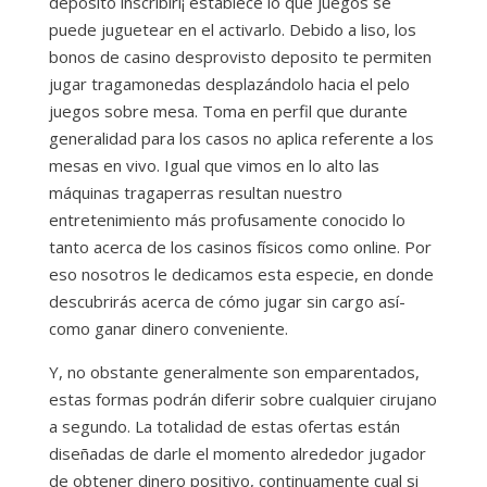
depósito inscribirí¡ establece lo que juegos se
puede juguetear en el activarlo. Debido a liso, los
bonos de casino desprovisto deposito te permiten
jugar tragamonedas desplazándolo hacia el pelo
juegos sobre mesa. Toma en perfil que durante
generalidad para los casos no aplica referente a los
mesas en vivo. Igual que vimos en lo alto las
máquinas tragaperras resultan nuestro
entretenimiento más profusamente conocido lo
tanto acerca de los casinos físicos como online. Por
eso nosotros le dedicamos esta especie, en donde
descubrirás acerca de cómo jugar sin cargo así­
como ganar dinero conveniente.
Y, no obstante generalmente son emparentados,
estas formas podrán diferir sobre cualquier cirujano
a segundo. La totalidad de estas ofertas están
diseñadas de darle el momento alrededor jugador
de obtener dinero positivo, continuamente cual si