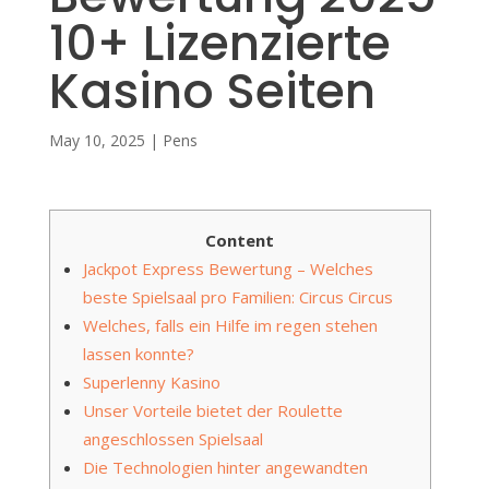
10+ Lizenzierte
Kasino Seiten
May 10, 2025
|
Pens
Content
Jackpot Express Bewertung – Welches
beste Spielsaal pro Familien: Circus Circus
Welches, falls ein Hilfe im regen stehen
lassen konnte?
Superlenny Kasino
Unser Vorteile bietet der Roulette
angeschlossen Spielsaal
Die Technologien hinter angewandten