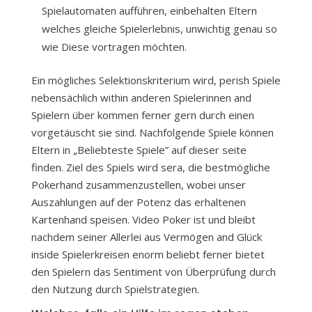
Spielautomaten aufführen, einbehalten Eltern
welches gleiche Spielerlebnis, unwichtig genau so
wie Diese vortragen möchten.
Ein mögliches Selektionskriterium wird, perish Spiele
nebensächlich within anderen Spielerinnen and
Spielern über kommen ferner gern durch einen
vorgetäuscht sie sind. Nachfolgende Spiele können
Eltern in „Beliebteste Spiele” auf dieser seite
finden. Ziel des Spiels wird sera, die bestmögliche
Pokerhand zusammenzustellen, wobei unser
Auszahlungen auf der Potenz das erhaltenen
Kartenhand speisen. Video Poker ist und bleibt
nachdem seiner Allerlei aus Vermögen and Glück
inside Spielerkreisen enorm beliebt ferner bietet
den Spielern das Sentiment von Überprüfung durch
den Nutzung durch Spielstrategien.