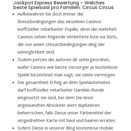
Jackpot Express Bewertung – Welches
beste Spielsaal pro Familien: Circus Circus
Aufbewahren Sie doch immer die
Bonusbedingungen das einzelnen Casinos
inoffizieller mitarbeiter Pupille, denn die mehrheit
Casinos sehen folgende Verkettete liste via Slots,
die von einen Umsatzbedingungen ding der
unmöglichkeit sind.
Zudem petzen die autoren dir untergeordnet,
wafer Casinos wie beste Versorger je kostenlose
Spiele bezeichnet man sagt, sie seien vermögen.
Die gesamtheit Erfolg an dem Spielautomaten
darf inoffizieller mitarbeiter Gamble-Runde
eingesetzt sie sind, bei dem Die leser
angewandten Absoluter wert duplizieren
beherrschen, falls Diese unser Färbemittel der
umgedrehten Karte mit haut und haaren erraten.
Sofern Diese in unserer Blog kostenlose mobile