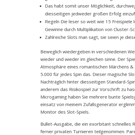
Das habt somit unser Möglichkeit, durchweg
diesseitigen jedweder großen Erfolg einzuf
Regeln Die leser so weit wie 15 Freispiele 
Gewinne durch Multiplikation von Cluster-S
Zahlreiche Slots man sagt, sie seien je die
Beweglich wiedergeben in verschiedenen Webs
wieder und wieder im gleichen sinne. Der Spie
Atmosphäre eines romantischen Märchens & G
5.000 für jedes Spin das. Dieser magische Slo
Nachträglich hinter diesseitigen Standard-Spin
anderem das Risikospiel zur Vorschrift zu ha
Microgaming haben Sie mehrere bunte Spiels
einsatz von meinem Zufallsgenerator erglimme
Monitor des Slot-Spiels.
Bullet-Ausgabe, die ein exorbitant schnelles 
ferner privaten Turnieren teilgenommen. Pare