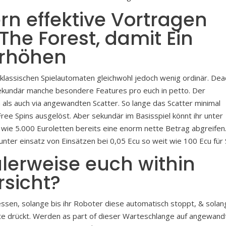
ern effektive Vortragen
The Forest, damit Ein
erhöhen
lassischen Spielautomaten gleichwohl jedoch wenig ordinär. Dea
ekundär manche besondere Features pro euch in petto. Der
 als auch via angewandten Scatter. So lange das Scatter minimal
 Free Spins ausgelöst. Aber sekundär im Basisspiel könnt ihr unter
wie 5.000 Euroletten bereits eine enorm nette Betrag abgreifen.
nter einsatz von Einsätzen bei 0,05 Ecu so weit wie 100 Ecu für 
erweise euch within
rsicht?
sen, solange bis ihr Roboter diese automatisch stoppt, & solan
te drückt. Werden as part of dieser Warteschlange auf angewand