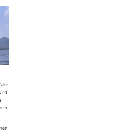
Take
wird
n
doch
nnen