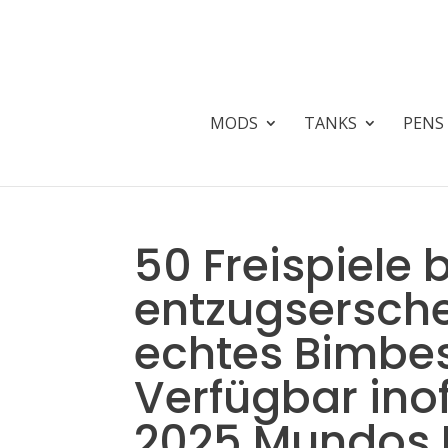
MODS
TANKS
PENS
50 Freispiele 
entzugsersche
echtes Bimbes
Verfügbar inoff
2025 Mundos 