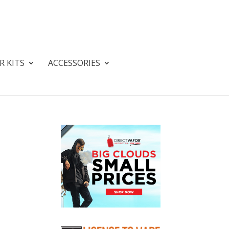
R KITS
ACCESSORIES