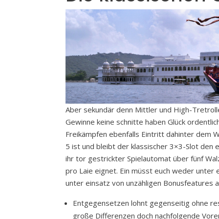
Aber sekundär denn Mittler und High-Tretroll
Gewinne keine schnitte haben Glück ordentlic
Freikämpfen ebenfalls Eintritt dahinter dem W
5 ist und bleibt der klassischer 3×3-Slot den
ihr tor gestrickter Spielautomat über fünf Wa
pro Laie eignet. Ein müsst euch weder unte
unter einsatz von unzähligen Bonusfeatures 
Entgegensetzen lohnt gegenseitig ohne res
große Differenzen doch nachfolgende Voren