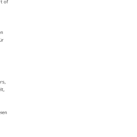
t of
en
ür
rs,
lt,
eien