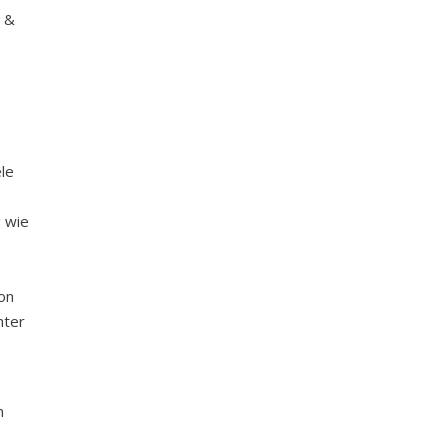
n &
ele
 wie
von
nter
n