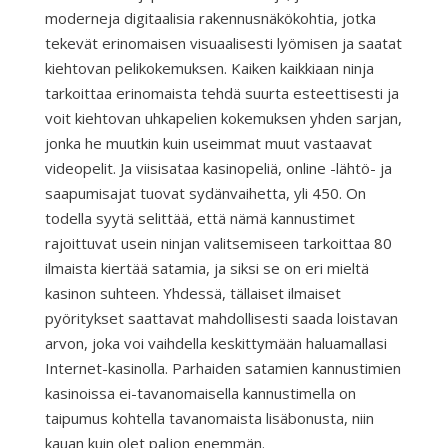
moderneja digitaalisia rakennusnäkökohtia, jotka
tekevät erinomaisen visuaalisesti lyömisen ja saatat
kiehtovan pelikokemuksen. Kaiken kaikkiaan ninja
tarkoittaa erinomaista tehdä suurta esteettisesti ja
voit kiehtovan uhkapelien kokemuksen yhden sarjan,
jonka he muutkin kuin useimmat muut vastaavat
videopelit. Ja viisisataa kasinopeliä, online -lähtö- ja
saapumisajat tuovat sydänvaihetta, yli 450. On
todella syytä selittää, että nämä kannustimet
rajoittuvat usein ninjan valitsemiseen tarkoittaa 80
ilmaista kiertää satamia, ja siksi se on eri mieltä
kasinon suhteen. Yhdessä, tällaiset ilmaiset
pyöritykset saattavat mahdollisesti saada loistavan
arvon, joka voi vaihdella keskittymään haluamallasi
Internet-kasinolla. Parhaiden satamien kannustimien
kasinoissa ei-tavanomaisella kannustimella on
taipumus kohtella tavanomaista lisäbonusta, niin
kauan kuin olet paljon enemmän.