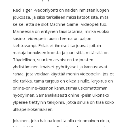
Red Tiger -vedonlyönti on näiden ihmisten luojien
joukossa, ja siksi tarkalleen miksi katsot sitä, mitä
se se, että se slot Machine Game -videopeli tuo.
Maineessa on erityinen taustatarina, minkä vuoksi
kasino -videopelin uusin teema on paljon
kiehtovampi. Erilaiset ihmiset tarjoavat joitain
makuja bonuksen koosta ja juuri siitä, mitä sillä on.
Täydellinen, suurten arvoisten tarjousten
yhdistäminen ilmaiset pyöritykset ja kannustavat
rahaa, jota voidaan käyttää moniin videopeliin. Jos et
ole tarkka, tämä tarjous on oikea sinulle, kirjoitus on
online-online-kasinon kannustimia uskomattoman
hyödyllinen. Samanaikaisesti online -pelin ulkonäkö
ylpeilee tiettyihin tekijöihin, jotka sinulla on tilaa koko
uhkapelikokemuksen.
Jokainen, joka haluaa lopulta olla erinomainen ninja,