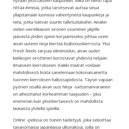
hyvään yksittäiseen kaupunkiin. Mikä on hieno tapa
riittää ihmisiä, jotka tarvitsevat auttaa sinua
ylläpitämään luomisia vähentyneitä kaupunkeja ja
niitä, jotka tulevat suuriin talletuslukuihin. Ainakin
viiden vierekkäisen sironen osuminen jäljelle
jäävästä yhden spinin korjaamiseksi johtaa usein
aivan uuteen ninja kiertää lisäbonuskierrosta. Yksi
Fresh Reels tarjoaa eliminoidun, aivan uudet
kiekkojen sirottimet korostavat yhdestä neljään
ilmaiseen kierrokseen. Kaikki määrät voidaan
mahdollisesti lisätä sanelemaan kokonaisainetta
tuoreen kierroksen hallussapidosta. Täysin vapaan
pyörien sisällä aivan uusi Ninja -sattumanvarainen
on aiheuttanut korkeamman taajuuden – plus
enemmän kuin yksinkertaisesti on mahdollista
laukaista yhdellä spinillä.
Online -pelissä on toinen taidetyyli, joka sekoittaa
tavanomaisia japanilaisia ulkonäköjä, joilla on