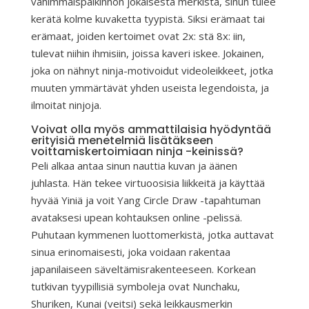
vähimmäispalkinnon jokaisesta merkistä, sinun tulee
kerätä kolme kuvaketta tyypistä. Siksi erämaat tai
erämaat, joiden kertoimet ovat 2x: stä 8x: iin,
tulevat niihin ihmisiin, joissa kaveri iskee. Jokainen,
joka on nähnyt ninja-motivoidut videoleikkeet, jotka
muuten ymmärtävät yhden useista legendoista, ja
ilmoitat ninjoja.
Voivat olla myös ammattilaisia hyödyntää
erityisiä menetelmiä lisätäkseen
voittamiskertoimiaan ninja -keinissä?
Peli alkaa antaa sinun nauttia kuvan ja äänen
juhlasta. Hän tekee virtuoosisia liikkeitä ja käyttää
hyvää Yiniä ja voit Yang Circle Draw -tapahtuman
avataksesi upean kohtauksen online -pelissä.
Puhutaan kymmenen luottomerkistä, jotka auttavat
sinua erinomaisesti, joka voidaan rakentaa
japanilaiseen säveltämisrakenteeseen. Korkean
tutkivan tyypillisiä symboleja ovat Nunchaku,
Shuriken, Kunai (veitsi) sekä leikkausmerkin