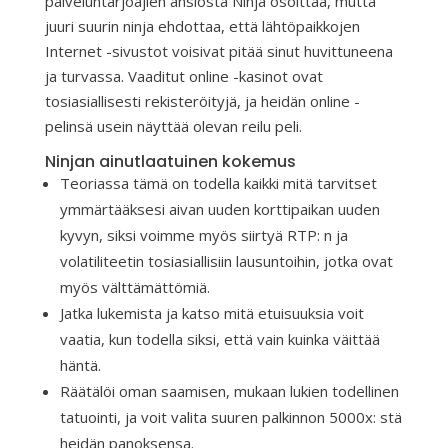
palveluntarjoajien ansiosta Ninja osoittaa, mutta
juuri suurin ninja ehdottaa, että lähtöpaikkojen
Internet -sivustot voisivat pitää sinut huvittuneena
ja turvassa.
Vaaditut online -kasinot ovat
tosiasiallisesti rekisteröityjä, ja heidän online -
pelinsä usein näyttää olevan reilu peli.
Ninjan ainutlaatuinen kokemus
Teoriassa tämä on todella kaikki mitä tarvitset
ymmärtääksesi aivan uuden korttipaikan uuden
kyvyn, siksi voimme myös siirtyä RTP: n ja
volatiliteetin tosiasiallisiin lausuntoihin, jotka ovat
myös välttämättömiä.
Jatka lukemista ja katso mitä etuisuuksia voit
vaatia, kun todella siksi, että vain kuinka väittää
häntä.
Räätälöi oman saamisen, mukaan lukien todellinen
tatuointi, ja voit valita suuren palkinnon 5000x: stä
heidän panoksensa.