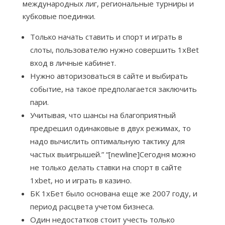
международных лиг, региональные турниры и
кубковые поединки.
Только начать ставить и спорт и играть в
слоты, пользователю нужно совершить 1xBet
вход в личные кабинет.
Нужно авторизоваться в сайте и выбирать
событие, на такое предполагается заключить
пари.
Учитывая, что шансы на благоприятный
предрешил одинаковые в двух режимах, то
надо вычислить оптимальную тактику для
частых выигрышей.” “[newline]Сегодня можно
не только делать ставки на спорт в сайте
1xbet, но и играть в казино.
БК 1хБет было основана еще же 2007 году, и
период расцвета учетом бизнеса.
Один недостатков стоит учесть только