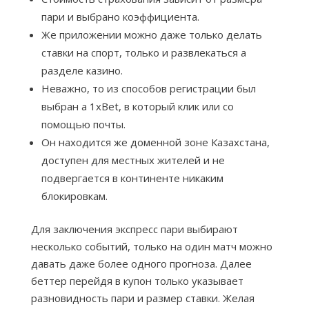
пари и выбрано коэффициента.
Же приложении можно даже только делать
ставки на спорт, только и развлекаться а
разделе казино.
Неважно, то из способов регистрации был
выбран а 1xBet, в который клик или со
помощью почты.
Он находится же доменной зоне Казахстана,
доступен для местных жителей и не
подвергается в континенте никаким
блокировкам.
Для заключения экспресс пари выбирают
несколько событий, только на один матч можно
давать даже более одного прогноза. Далее
беттер перейдя в купон только указывает
разновидность пари и размер ставки. Желая