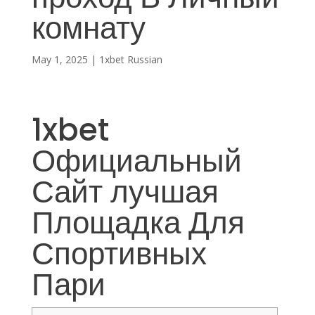
комнату
May 1, 2025
|
1xbet Russian
1xbet
Официальный
Сайт лучшая
Площадка Для
Спортивных
Пари