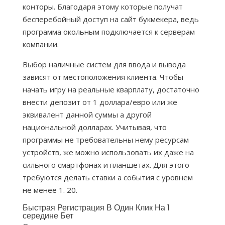
конторы. Благодаря этому которые получат
бесперебойный доступ на сайт букмекера, ведь
программа окольным подключается к серверам
компании.
Выбор наличные систем для ввода и вывода
зависят от местоположения клиента. Чтобы
начать игру на реальные кварплату, достаточно
внести депозит от 1 доллара/евро или же
эквивалент данной суммы а другой
национальной долларах. Учитывая, что
программы не требовательны нему ресурсам
устройств, же можно использовать их даже на
сильного смартфонах и планшетах. Для этого
требуются делать ставки а события с уровнем
не менее 1. 20.
Быстрая Регистрация В Один Клик На 1
середине Бет