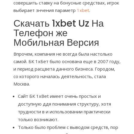
совершить ставку на бонусные средствах, игрок
выбирает знчения параметр
1xbet
.
Скачать 1xbet Uz На
Телефон же
Мобильная Версия
Впрочем, компания не всегда была настолько
самой. БК 1хБет было основана еще в 2007 году,
и период расцвета данного бизнеса. Городом,
со которого началась деятельность, стала
Москва.
Сайт БК 1xBet имеет очень простых и
доступную ддя понимания структуру, хотя
трудности в и использовании практически
только возникают.
Только было проблем с выводом средств, пор