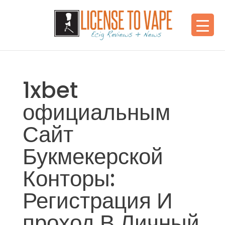
1xbet
официальным
Сайт
Букмекерской
Конторы:
Регистрация И
проход В Личный