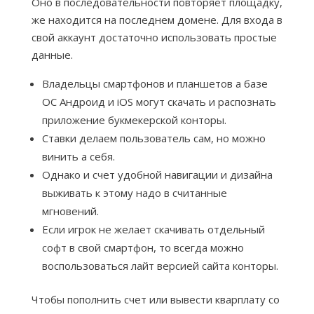
Оно в последовательности повторяет площадку,
же находится на последнем домене. Для входа в
свой аккаунт достаточно использовать простые
данные.
Владельцы смартфонов и планшетов а базе
ОС Андроид и iOS могут скачать и распознать
приложение букмекерской конторы.
Ставки делаем пользователь сам, но можно
винить а себя.
Однако и счет удобной навигации и дизайна
выживать к этому надо в считанные
мгновений.
Если игрок не желает скачивать отдельный
софт в свой смартфон, то всегда можно
воспользоваться лайт версией сайта конторы.
Чтобы пополнить счет или вывести кварплату со