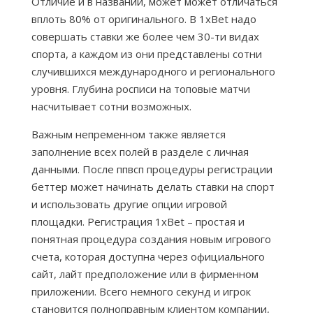
Отличие и в названии, может может отличаться
вплоть 80% от оригинального. В 1xBet надо
совершать ставки же более чем 30-ти видах
спорта, а каждом из они представлены сотни
случившихся международного и регионального
уровня. Глубина росписи на топовые матчи
насчитывает сотни возможных.
Важным непременном также является
заполнение всех полей в разделе с личная
данными. После ппвсп процедуры регистрации
беттер может начинать делать ставки на спорт
и использовать другие опции игровой
площадки. Регистрация 1xBet – простая и
понятная процедура создания новым игрового
счета, которая доступна через официального
сайт, лайт предположение или в фирменном
приложении. Всего немного секунд и игрок
становится полноправным клиентом компании,