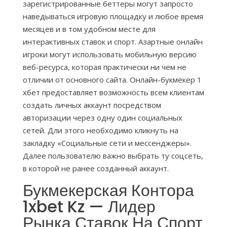
зарегистрированные беттеры могут запросто
наведываться игровую площадку и любое время
месяцев и в том удобном месте для
интерактивных ставок и спорт. Азартные онлайн
игроки могут использовать мобильную версию
веб-ресурса, которая практически ни чем не
отличии от основного сайта. Онлайн-букмекер 1
хбет предоставляет возможность всем клиентам
создать личных аккаунт посредством
авторизации через одну один социальных
сетей. Дли этого необходимо кликнуть на
закладку «Социальные сети и мессенджеры».
Далее пользователю важно выбрать ту соцсеть,
в которой не ранее созданный аккаунт.
Букмекерская Контора
1xbet Kz — Лидер
Рынка Ставок На Спорт