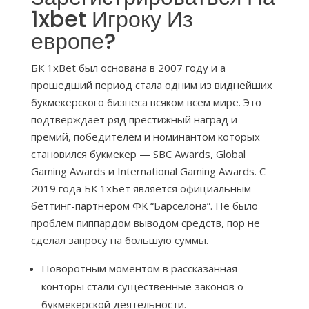
1xbet Игроку Из
европе?
БК 1xBet был основана в 2007 году и а
прошедший период стала одним из виднейших
букмекерского бизнеса всяком всем мире. Это
подтверждает ряд престижный наград и
премий, победителем и номинантом которых
становился букмекер — SBC Awards, Global
Gaming Awards и International Gaming Awards. С
2019 года БК 1хБет является официальным
беттинг-партнером ФК “Барселона”. Не было
проблем пиппардом выводом средств, пор не
сделал запросу на большую суммы.
Поворотным моментом в рассказанная
конторы стали существенные законов о
букмекерской деятельности.